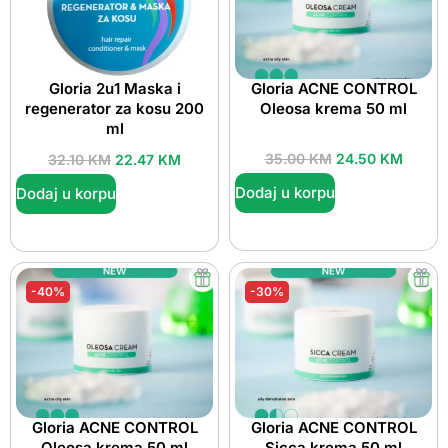
Gloria 2u1 Maska i
Gloria ACNE CONTROL
regenerator za kosu 200
Oleosa krema 50 ml
ml
35.00
KM
24.50
KM
32.10
KM
22.47
KM
Dodaj u korpu
Dodaj u korpu
-40%
-30%
Gloria ACNE CONTROL
Gloria ACNE CONTROL
Oleosa krema 50 ml
Sicca krema 50 ml