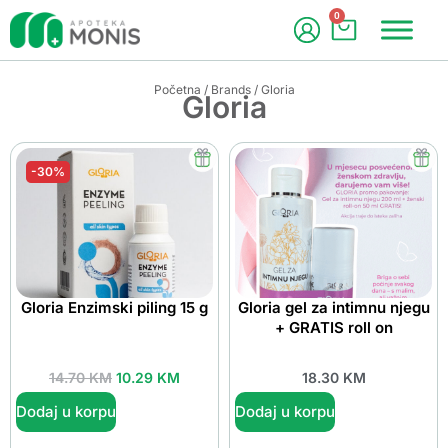
0
Početna
/
Brands
/ Gloria
Gloria
-30%
Gloria Enzimski piling 15 g
Gloria gel za intimnu njegu
+ GRATIS roll on
14.70
KM
10.29
KM
18.30
KM
Dodaj u korpu
Dodaj u korpu