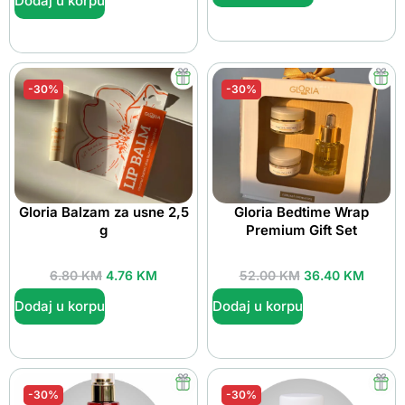
Dodaj u korpu
-30%
-30%
Gloria Balzam za usne 2,5
Gloria Bedtime Wrap
g
Premium Gift Set
6.80
KM
4.76
KM
52.00
KM
36.40
KM
Dodaj u korpu
Dodaj u korpu
-30%
-30%