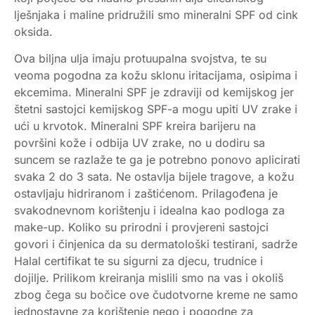
lješnjaka i maline pridružili smo mineralni SPF od cink
oksida.
Ova biljna ulja imaju protuupalna svojstva, te su
veoma pogodna za kožu sklonu iritacijama, osipima i
ekcemima. Mineralni SPF je zdraviji od kemijskog jer
štetni sastojci kemijskog SPF-a mogu upiti UV zrake i
ući u krvotok. Mineralni SPF kreira barijeru na
površini kože i odbija UV zrake, no u dodiru sa
suncem se razlaže te ga je potrebno ponovo aplicirati
svaka 2 do 3 sata. Ne ostavlja bijele tragove, a kožu
ostavljaju hidriranom i zaštićenom. Prilagođena je
svakodnevnom korištenju i idealna kao podloga za
make-up. Koliko su prirodni i provjereni sastojci
govori i činjenica da su dermatološki testirani, sadrže
Halal certifikat te su sigurni za djecu, trudnice i
dojilje. Prilikom kreiranja mislili smo na vas i okoliš
zbog čega su bočice ove čudotvorne kreme ne samo
jednostavne za korištenje nego i pogodne za