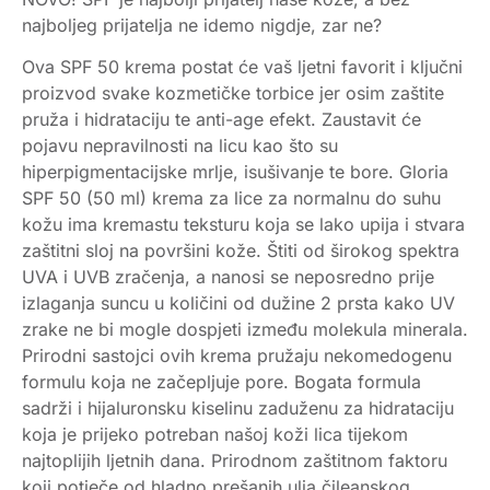
najboljeg prijatelja ne idemo nigdje, zar ne?
Ova SPF 50 krema postat će vaš ljetni favorit i ključni
proizvod svake kozmetičke torbice jer osim zaštite
pruža i hidrataciju te anti-age efekt. Zaustavit će
pojavu nepravilnosti na licu kao što su
hiperpigmentacijske mrlje, isušivanje te bore. Gloria
SPF 50 (50 ml) krema za lice za normalnu do suhu
kožu ima kremastu teksturu koja se lako upija i stvara
zaštitni sloj na površini kože. Štiti od širokog spektra
UVA i UVB zračenja, a nanosi se neposredno prije
izlaganja suncu u količini od dužine 2 prsta kako UV
zrake ne bi mogle dospjeti između molekula minerala.
Prirodni sastojci ovih krema pružaju nekomedogenu
formulu koja ne začepljuje pore. Bogata formula
sadrži i hijaluronsku kiselinu zaduženu za hidrataciju
koja je prijeko potreban našoj koži lica tijekom
najtoplijih ljetnih dana. Prirodnom zaštitnom faktoru
koji potječe od hladno prešanih ulja čileanskog