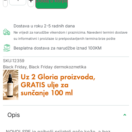
Dodaj u korpu
Dostava u roku 2-5 radnih dana
Ne vrijedi za narudžbe vikendom i praznicima. Navedeni termini dostave
su informativni i proizlaze iz pretpostavljenih termina brze pošte
Besplatna dostava za narudžbe iznad 100KM
SKU:12359
Black Friday
,
Black Friday dermokozmetika
Opis
NOVO! SPF je najbolji prijatelj naše kože, a bez