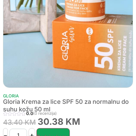
GLORIA
Gloria Krema za lice SPF 50 za normalnu do
suhu kožu 50 ml
0.0
(0 recenzija)
30.38
KM
43.40
KM
-
+