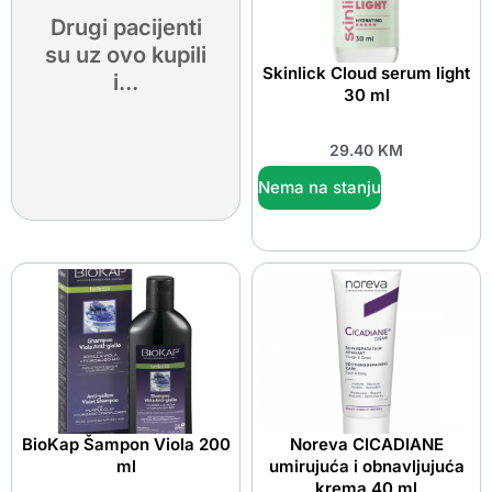
Drugi pacijenti
su uz ovo kupili
Skinlick Cloud serum light
i...
30 ml
29.40
KM
Nema na stanju
BioKap Šampon Viola 200
Noreva CICADIANE
ml
umirujuća i obnavljujuća
krema 40 ml