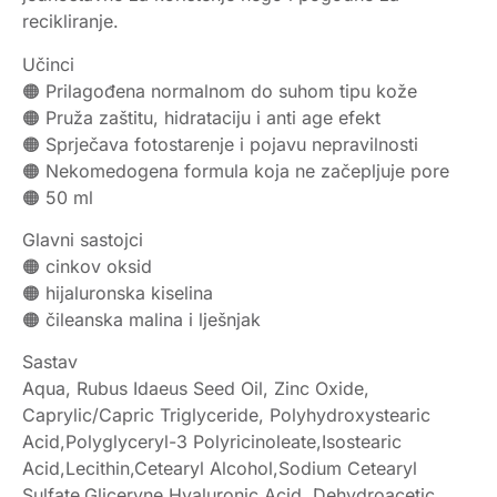
recikliranje.
Učinci
🟠 Prilagođena normalnom do suhom tipu kože
🟠 Pruža zaštitu, hidrataciju i anti age efekt
🟠 Sprječava fotostarenje i pojavu nepravilnosti
🟠 Nekomedogena formula koja ne začepljuje pore
🟠 50 ml
Glavni sastojci
🟠 cinkov oksid
🟠 hijaluronska kiselina
🟠 čileanska malina i lješnjak
Sastav
Aqua, Rubus Idaeus Seed Oil, Zinc Oxide,
Caprylic/Capric Triglyceride, Polyhydroxystearic
Acid,Polyglyceryl-3 Polyricinoleate,Isostearic
Acid,Lecithin,Cetearyl Alcohol,Sodium Cetearyl
Sulfate,Gliceryne,Hyaluronic Acid, Dehydroacetic