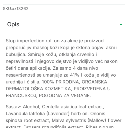
SKU:xx13262
Opis
Stop imperfection roll on za akne je proizvod
preporučljiv masnoj koži koja je sklona pojavi akni i
bubuljica. Smiruje kožu, otklanja crvenilo i
nepravilnosti i njegovo dejstvo je vidljivo već nakon
četiri dana aplikacije. Za samo 4 dana nivo
nesavršenosti se umanjuje za 41% i koža je vidljivo
urednija i čistija. 100% PRIRODNA, ORGANSKA
DERMATOLOŠKA KOZMETIKA, PROIZVEDENA U
FRANCUSKOJ, POGODNA ZA VEGANE.
Sastav: Alcohol, Centella asiatica leaf extract,
Lavandula latifolia (Lavender) herb oil, Ononis
spinosa root extract, Malva sylvestris (Mallow) flower
extract, Drosera rotundifolia extract, Ribes nigrum