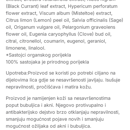
(Black Currant) leaf extract, Hypericum perforatum
flower extract, Viscum album (Misteltoe) extract,
Citrus limon (Lemon) peel oil, Salvia officinalis (Sage)
oil, Origanum vulgare oil, Pelargonium graveolens
flower oil, Eugenia caryophyllus (Clove) bud oil,
citral, citronellol, coumarin, eugenol, geraniol,
limonene, linalool.
*Sastojci organskog porijekla
100% sastojaka je prirodnog porijekla
Upotreba:Proizvod se koristi po potrebi ciljano na
dijelovima lica gdje se nesavršenosti javljaju. Isušuje
nepravilnosti, pročišćava i matira kožu.
Proizvod je namijenjen koži sa nesavršenostima
poput bubuljica i akni. Njegovo protivupalno i
antibakterijsko dejstvo brzo otklanjaju nepravilnosti,
smanjuju mogućnost pojave novih i smanjuju
mogućnost ožiljaka od akni i bubuljica.