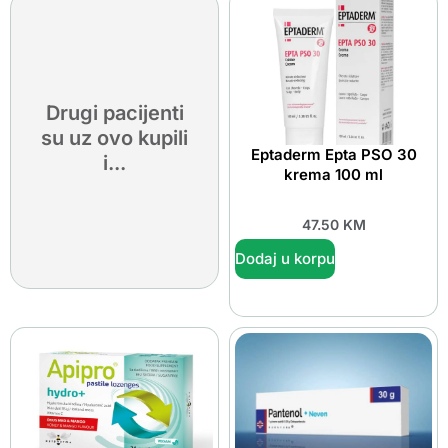
Drugi pacijenti
su uz ovo kupili
Eptaderm Epta PSO 30
i...
krema 100 ml
47.50
KM
Dodaj u korpu