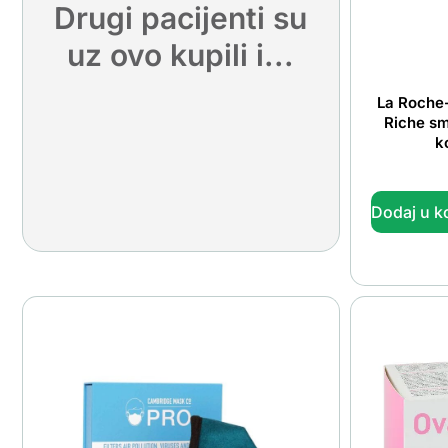
Drugi pacijenti su
uz ovo kupili i...
La Roche-
Riche sm
k
Dodaj u k