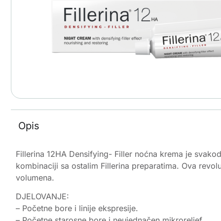
Opis
Fillerina 12HA Densifying- Filler noćna krema je svakodne
kombinaciji sa ostalim Fillerina preparatima. Ova revol
volumena.
DJELOVANJE:
– Početne bore i linije ekspresije.
– Početne starosne bore i neujednačen mikroreljef.