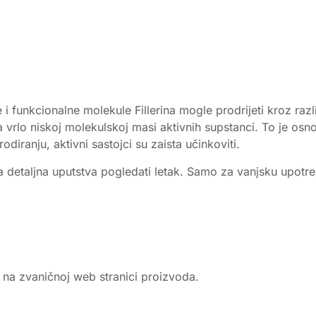
 i funkcionalne molekule Fillerina mogle prodrijeti kroz razli
 vrlo niskoj molekulskoj masi aktivnih supstanci. To je osnov
iranju, aktivni sastojci su zaista učinkoviti.
detaljna uputstva pogledati letak. Samo za vanjsku upotrebu
e na zvaničnoj web stranici proizvoda.