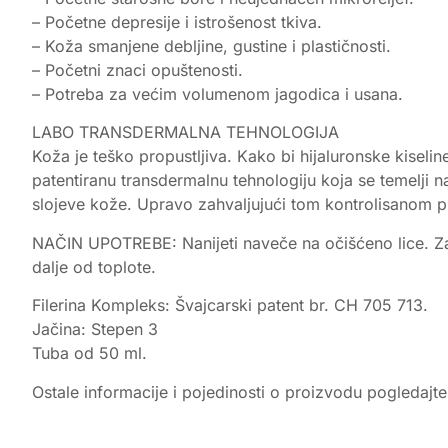
– Početne depresije i istrošenost tkiva.
– Koža smanjene debljine, gustine i plastičnosti.
– Početni znaci opuštenosti.
– Potreba za većim volumenom jagodica i usana.
LABO TRANSDERMALNA TEHNOLOGIJA
Koža je teško propustljiva. Kako bi hijaluronske kiseline
patentiranu transdermalnu tehnologiju koja se temelji na
slojeve kože. Upravo zahvaljujući tom kontrolisanom prod
NAČIN UPOTREBE: Nanijeti naveče na očišćeno lice. Za 
dalje od toplote.
Filerina Kompleks: Švajcarski patent br. CH 705 713.
Jačina: Stepen 3
Tuba od 50 ml.
Ostale informacije i pojedinosti o proizvodu pogledajt