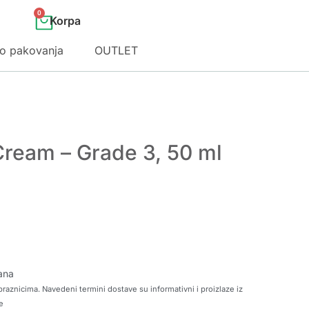
0
o pakovanja
OUTLET
 Cream – Grade 3, 50 ml
ana
raznicima. Navedeni termini dostave su informativni i proizlaze iz
e