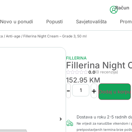
Račun
Novo u ponudi
Popusti
Savjetovališta
Prom
ca
/
Anti-age
/ Fillerina Night Cream – Grade 3, 50 ml
FILLERINA
Fillerina Night
0.0
(0 recenzija)
152.95
KM
-
+
Dodaj u korpu
Dostava u roku 2-5 radnih d
Ne vrijedi za narudžbe vikendom i p
pretpostavljenih termina brze pošt