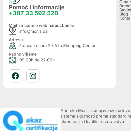
O na
Brend
Pomoć i informacije
Savje
+387 33 592 520
Blog
Konta
Mail za upite o web narudžbama:
info@monis.ba
Adresa
Franca Lehara 2 / Alta Shopping Centar
Radno vrijeme
09:00h do 22:00h
Apoteka Monis ispunjava sve uslove k
sistema sigurnosti prema standardim
akreditaciju i kvalitet u zdravstvu