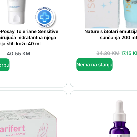
Posay Toleriane Sensitive
Nature’s iSolari emulzi
irujuća hidratantna njega
sunčanja 200 m
oja štiti kožu 40 ml
34.30
KM
17.15
K
40.55
KM
Nema na stanju
orpu