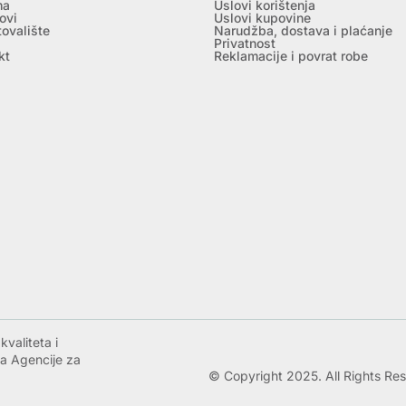
ma
Uslovi korištenja
ovi
Uslovi kupovine
tovalište
Narudžba, dostava i plaćanje
Privatnost
kt
Reklamacije i povrat robe
valiteta i
a Agencije za
© Copyright 2025. All Rights Re