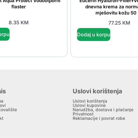
t Aqua Protect Vodootporni
Eucerin Hyaluron-Filler+V
flaster
dnevna krema za norm
mješovitu kožu 50
8.35
KM
77.25
KM
orpu
Dodaj u korpu
is
Uslovi korištenja
ma
Uslovi korištenja
ovi
Uslovi kupovine
tovalište
Narudžba, dostava i plaćanje
Privatnost
kt
Reklamacije i povrat robe