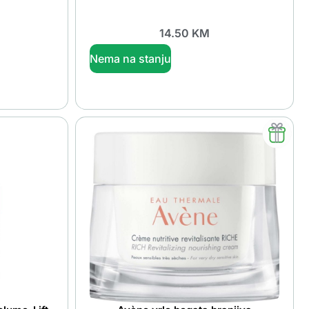
14.50
KM
Nema na stanju