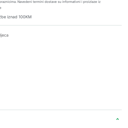
raznicima. Navedeni termini dostave su informativni i proizlaze iz
e
džbe iznad 100KM
djeca