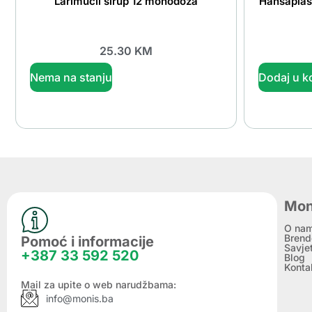
Larimucil sirup 12 monodoza
Hansaplas
25.30
KM
Nema na stanju
Dodaj u k
Mon
O na
Brend
Pomoć i informacije
Savje
+387 33 592 520
Blog
Konta
Mail za upite o web narudžbama:
info@monis.ba