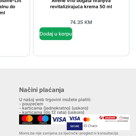
olume-Lift
Avène vrlo bogata hranjiva
alnu do
revitalizirajuća krema 50 ml
 ml
74.35
KM
Dodaj u korpu
Načini plaćanja
U našoj web trgovini možete platiti:
- pouzećem
- karticama (jednokratno) (uskoro)
- karticama (do 12 rata) (uskoro)
Monis.ba nije zamjena za liječnički pregled ni konsultacije.