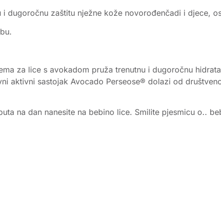
i dugoročnu zaštitu nježne kože novorođenčadi i djece, os
abu.
a za lice s avokadom pruža trenutnu i dugoročnu hidrataciju
avni aktivni sastojak Avocado Perseose® dolazi od društven
 puta na dan nanesite na bebino lice. Smilite pjesmicu o.. b