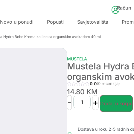
Račun
Novo u ponudi
Popusti
Savjetovališta
Prom
la Hydra Bebe Krema za lice sa organskim avokadom 40 ml
MUSTELA
Mustela Hydra 
organskim avo
0.0
(0 recenzija)
14.80
KM
-
+
Dodaj u korpu
Dostava u roku 2-5 radnih d