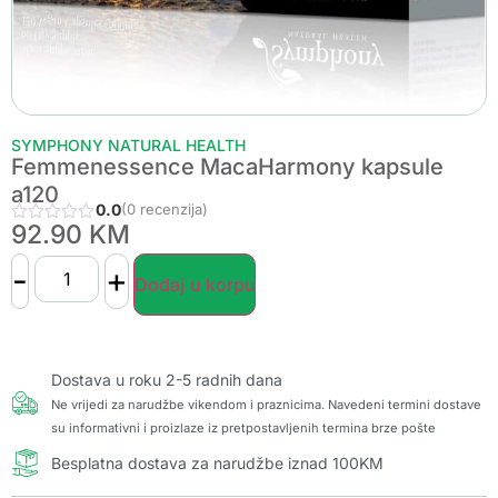
SYMPHONY NATURAL HEALTH
Femmenessence MacaHarmony kapsule
a120
0.0
(0 recenzija)
92.90
KM
-
+
Dodaj u korpu
Dostava u roku 2-5 radnih dana
Ne vrijedi za narudžbe vikendom i praznicima. Navedeni termini dostave
su informativni i proizlaze iz pretpostavljenih termina brze pošte
Besplatna dostava za narudžbe iznad 100KM