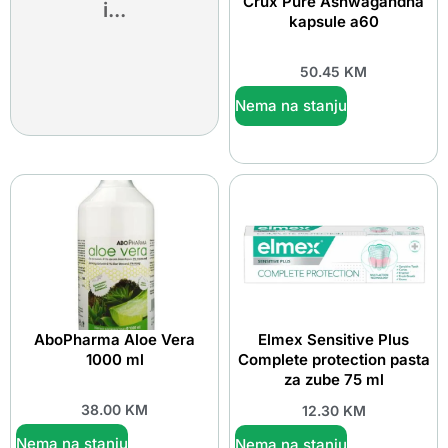
Crux Pure Ashwagandha
i...
kapsule a60
50.45
KM
Nema na stanju
AboPharma Aloe Vera
Elmex Sensitive Plus
1000 ml
Complete protection pasta
za zube 75 ml
38.00
KM
12.30
KM
Nema na stanju
Nema na stanju