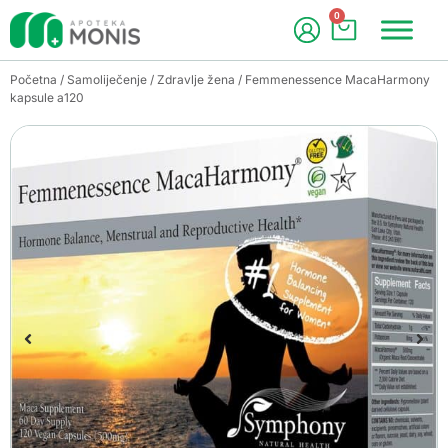
0
Početna
/
Samoliječenje
/
Zdravlje žena
/ Femmenessence MacaHarmony
kapsule a120