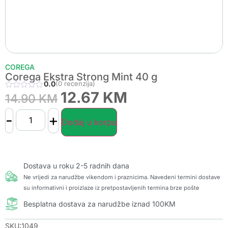
COREGA
Corega Ekstra Strong Mint 40 g
0.0
(0 recenzija)
12.67
KM
14.90
KM
-
+
Dodaj u korpu
Dostava u roku 2-5 radnih dana
Ne vrijedi za narudžbe vikendom i praznicima. Navedeni termini dostave
su informativni i proizlaze iz pretpostavljenih termina brze pošte
Besplatna dostava za narudžbe iznad 100KM
SKU:1049