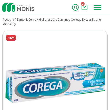
0
Početna
/
Samoliječenje
/
Higijena usne šupljine
/ Corega Ekstra Strong
Mint 40 g
-15%