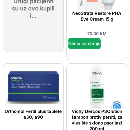
Drugi pacijenti
su uz ovo kupili
NeoStrata Restore PHA
i...
Eye Cream 15 g
70.00
KM
Nema na stanju
Orthomol Fertil plus tablete
Vichy Dercos PSOlution
a30, a90
šampon protiv peruti, za
vlasište sklono psorijazi
200 ml