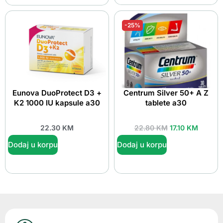
-25%
Eunova DuoProtect D3 +
Centrum Silver 50+ A Z
K2 1000 IU kapsule a30
tablete a30
22.30
KM
22.80
KM
17.10
KM
Dodaj u korpu
Dodaj u korpu