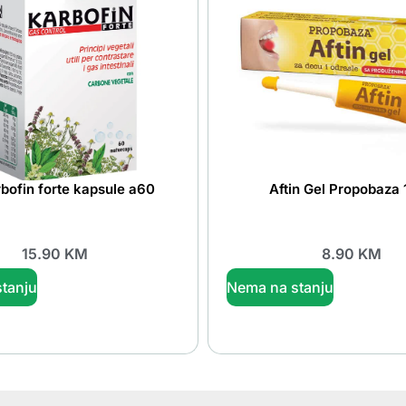
rbofin forte kapsule a60
Aftin Gel Propobaza
15.90
KM
8.90
KM
tanju
Nema na stanju