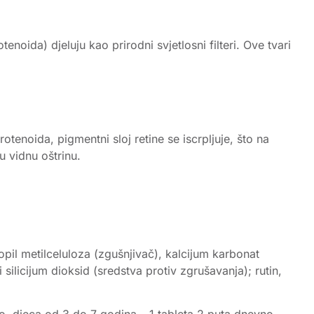
enoida) djeluju kao prirodni svjetlosni filteri. Ove tvari
tenoida, pigmentni sloj retine se iscrpljuje, što na
u vidnu oštrinu.
pil metilceluloza (zgušnjivač), kalcijum karbonat
i silicijum dioksid (sredstva protiv zgrušavanja); rutin,
no, djeca od 3 do 7 godina – 1 tableta 2 puta dnevno.