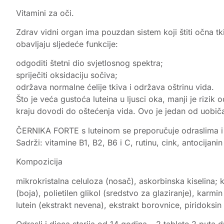
Vitamini za oči.
Zdrav vidni organ ima pouzdan sistem koji štiti očna tkiv
obavljaju sljedeće funkcije:
odgoditi štetni dio svjetlosnog spektra;
spriječiti oksidaciju sočiva;
održava normalne ćelije tkiva i održava oštrinu vida.
Što je veća gustoća luteina u ljusci oka, manji je rizik
kraju dovodi do oštećenja vida. Ovo je jedan od uobičaj
ČERNIKA FORTE s luteinom se preporučuje odraslima i 
Sadrži: vitamine B1, B2, B6 i C, rutinu, cink, antocijanin 
Kompozicija
mikrokristalna celuloza (nosač), askorbinska kiselina;
(boja), polietilen glikol (sredstvo za glaziranje), karmin
lutein (ekstrakt nevena), ekstrakt borovnice, piridoksin 
Odrasli i djeca starija od 14 godina – 2 tablete 2 put