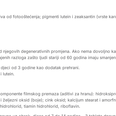
a od fotooštećenja; pigmenti lutein i zeaksantin (vrste karot
 od njegovih degenerativnih promjena. Ako nema dovoljno karo
enih razloga zašto ljudi stariji od 60 godina imaju smanjen
djeci od 3 godine kao dodatak prehrani.
i lutein.
 komponente filmskog premaza (aditivi za hranu): hidroksipro
 i željezni oksid (boje); cink oksid; kalcijum stearat i amorfn
hidrohlorid, tiamin hidrohlorid, riboflavin.
a dnevno uz obrok, djeca od 7 do 14 godina – 3 tablete dnev