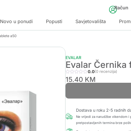
Račun
Novo u ponudi
Popusti
Savjetovališta
Prom
tablete a50
EVALAR
Evalar Černika 
0.0
(0 recenzija)
15.40
KM
Dostava u roku 2-5 radnih d
Ne vrijedi za narudžbe vikendom i p
pretpostavljenih termina brze pošt