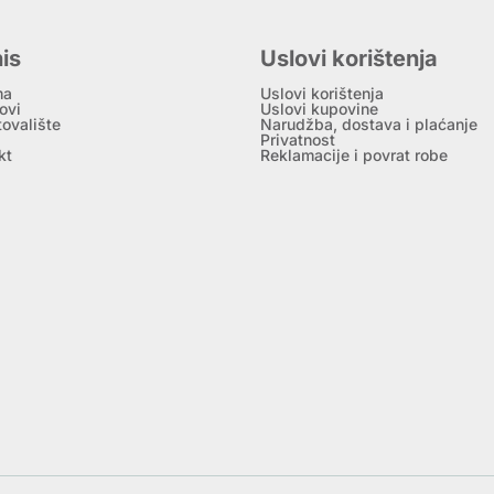
is
Uslovi korištenja
ma
Uslovi korištenja
ovi
Uslovi kupovine
tovalište
Narudžba, dostava i plaćanje
Privatnost
kt
Reklamacije i povrat robe