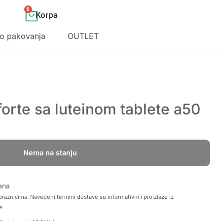
0
o pakovanja
OUTLET
forte sa luteinom tablete a50
Nema na stanju
ana
raznicima. Navedeni termini dostave su informativni i proizlaze iz
e