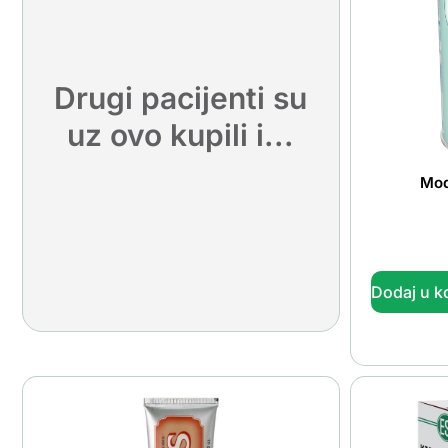
Drugi pacijenti su
uz ovo kupili i...
Mod
Dodaj u k