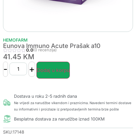
HEMOFARM
Eunova Immuno Acute Prašak a10
0.0
(0 recenzija)
41.45
KM
-
+
Dodaj u korpu
Dostava u roku 2-5 radnih dana
Ne vrijedi za narudžbe vikendom i praznicima. Navedeni termini dostave
su informativni i proizlaze iz pretpostavljenih termina brze pošte
Besplatna dostava za narudžbe iznad 100KM
SKU:17148