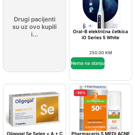
Drugi pacijenti
su uz ovo kupili
Oral-B električna četkica
i...
iO Series 5 White
250.00
KM
Nema na stanju
-30%
Oligogal Se Selen + A + C
Pharmaceris S MEDI ACNE