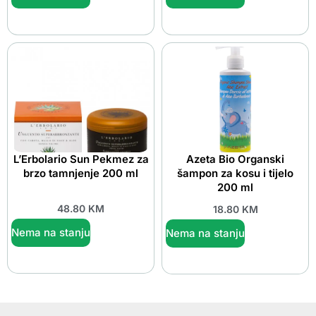
L’Erbolario Sun Pekmez za
Azeta Bio Organski
brzo tamnjenje 200 ml
šampon za kosu i tijelo
200 ml
48.80
KM
18.80
KM
Nema na stanju
Nema na stanju