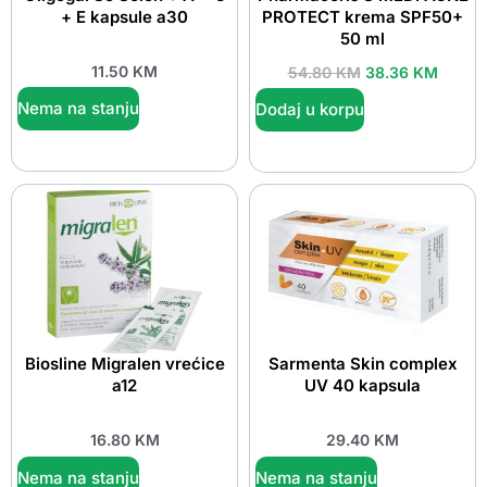
+ E kapsule a30
PROTECT krema SPF50+
50 ml
11.50
KM
54.80
KM
38.36
KM
Nema na stanju
Dodaj u korpu
Biosline Migralen vrećice
Sarmenta Skin complex
a12
UV 40 kapsula
16.80
KM
29.40
KM
Nema na stanju
Nema na stanju