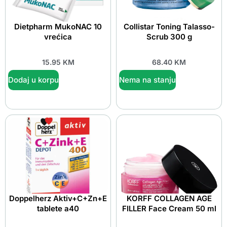
Dietpharm MukoNAC 10
Collistar Toning Talasso-
vrećica
Scrub 300 g
15.95
KM
68.40
KM
Dodaj u korpu
Nema na stanju
Doppelherz Aktiv+C+Zn+E
KORFF COLLAGEN AGE
tablete a40
FILLER Face Cream 50 ml