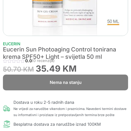
EUCERIN
Eucerin Sun Photoaging Control tonirana
krema SPF50+ Light – svijetla 50 ml
0.0
(0 recenzija)
35.49
KM
50.70
KM
Nema na stanju
Dostava u roku 2-5 radnih dana
Ne vrijedi za narudžbe vikendom i praznicima. Navedeni termini dostave
su informativni i proizlaze iz pretpostavljenih termina brze pošte
Besplatna dostava za narudžbe iznad 100KM