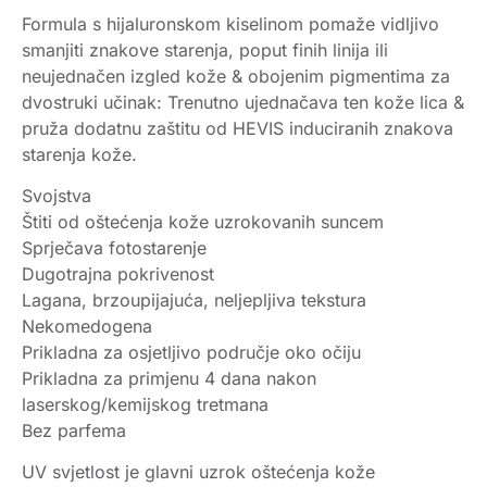
Formula s hijaluronskom kiselinom pomaže vidljivo
smanjiti znakove starenja, poput finih linija ili
neujednačen izgled kože & obojenim pigmentima za
dvostruki učinak: Trenutno ujednačava ten kože lica &
pruža dodatnu zaštitu od HEVIS induciranih znakova
starenja kože.
Svojstva
Štiti od oštećenja kože uzrokovanih suncem
Sprječava fotostarenje
Dugotrajna pokrivenost
Lagana, brzoupijajuća, neljepljiva tekstura
Nekomedogena
Prikladna za osjetljivo područje oko očiju
Prikladna za primjenu 4 dana nakon
laserskog/kemijskog tretmana
Bez parfema
UV svjetlost je glavni uzrok oštećenja kože