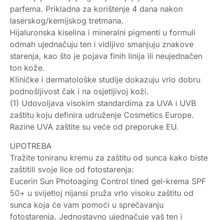
parfema. Prikladna za korištenje 4 dana nakon
laserskog/kemijskog tretmana.
Hijaluronska kiselina i mineralni pigmenti u formuli
odmah ujednačuju ten i vidljivo smanjuju znakove
starenja, kao što je pojava finih linija ili neujednačen
ton kože.
Kliničke i dermatološke studije dokazuju vrlo dobru
podnošljivost čak i na osjetljivoj koži.
(1) Udovoljava visokim standardima za UVA i UVB
zaštitu koju definira udruženje Cosmetics Europe.
Razine UVA zaštite su veće od preporuke EU.
UPOTREBA
Tražite toniranu kremu za zaštitu od sunca kako biste
zaštitili svoje lice od fotostarenja:
Eucerin Sun Photoaging Control tined gel-krema SPF
50+ u svijetloj nijansi pruža vrlo visoku zaštitu od
sunca koja će vam pomoći u sprečavanju
fotostarenja. Jednostavno ujednačuje vaš ten i