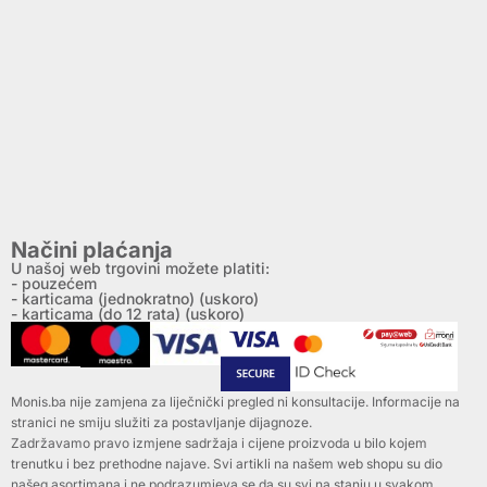
Načini plaćanja
U našoj web trgovini možete platiti:
- pouzećem
- karticama (jednokratno) (uskoro)
- karticama (do 12 rata) (uskoro)
Monis.ba nije zamjena za liječnički pregled ni konsultacije. Informacije na
stranici ne smiju služiti za postavljanje dijagnoze.
Zadržavamo pravo izmjene sadržaja i cijene proizvoda u bilo kojem
trenutku i bez prethodne najave. Svi artikli na našem web shopu su dio
našeg asortimana i ne podrazumjeva se da su svi na stanju u svakom