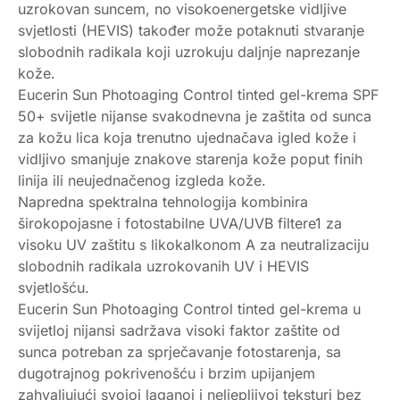
uzrokovan suncem, no visokoenergetske vidljive
svjetlosti (HEVIS) također može potaknuti stvaranje
slobodnih radikala koji uzrokuju daljnje naprezanje
kože.
Eucerin Sun Photoaging Control tinted gel-krema SPF
50+ svijetle nijanse svakodnevna je zaštita od sunca
za kožu lica koja trenutno ujednačava igled kože i
vidljivo smanjuje znakove starenja kože poput finih
linija ili neujednačenog izgleda kože.
Napredna spektralna tehnologija kombinira
širokopojasne i fotostabilne UVA/UVB filtere1 za
visoku UV zaštitu s likokalkonom A za neutralizaciju
slobodnih radikala uzrokovanih UV i HEVIS
svjetlošću.
Eucerin Sun Photoaging Control tinted gel-krema u
svijetloj nijansi sadržava visoki faktor zaštite od
sunca potreban za sprječavanje fotostarenja, sa
dugotrajnog pokrivenošću i brzim upijanjem
zahvaljujući svojoj laganoj i neljepljivoj teksturi bez