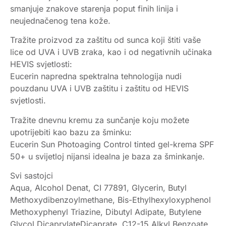
smanjuje znakove starenja poput finih linija i
neujednačenog tena kože.
Tražite proizvod za zaštitu od sunca koji štiti vaše
lice od UVA i UVB zraka, kao i od negativnih učinaka
HEVIS svjetlosti:
Eucerin napredna spektralna tehnologija nudi
pouzdanu UVA i UVB zaštitu i zaštitu od HEVIS
svjetlosti.
Tražite dnevnu kremu za sunčanje koju možete
upotrijebiti kao bazu za šminku:
Eucerin Sun Photoaging Control tinted gel-krema SPF
50+ u svijetloj nijansi idealna je baza za šminkanje.
Svi sastojci
Aqua, Alcohol Denat, CI 77891, Glycerin, Butyl
Methoxydibenzoylmethane, Bis-Ethylhexyloxyphenol
Methoxyphenyl Triazine, Dibutyl Adipate, Butylene
Glycol DicaprylateDicaprate, C12-15 Alkyl Benzoate,