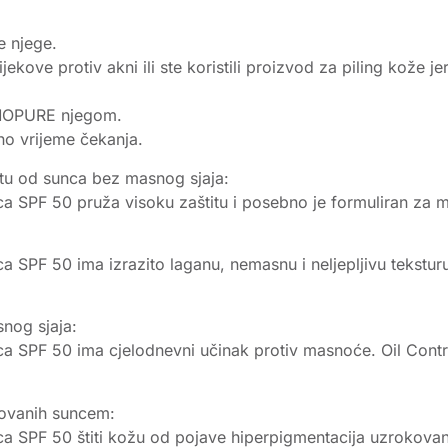
e njege.
jekove protiv akni ili ste koristili proizvod za piling kože 
RMOPURE njegom.
no vrijeme čekanja.
itu od sunca bez masnog sjaja:
nca SPF 50 pruža visoku zaštitu i posebno je formuliran za
a SPF 50 ima izrazito laganu, nemasnu i neljepljivu teksturu
nog sjaja:
a SPF 50 ima cjelodnevni učinak protiv masnoće. Oil Control 
okovanih suncem:
nca SPF 50 štiti kožu od pojave hiperpigmentacija uzrokova