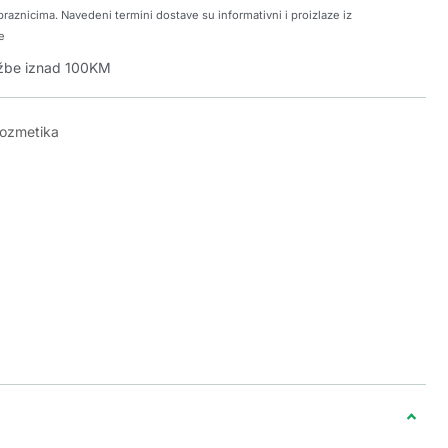
raznicima. Navedeni termini dostave su informativni i proizlaze iz
e
džbe iznad 100KM
kozmetika