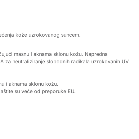
 oštećenja kože uzrokovanog suncem.
uključujući masnu i aknama sklonu kožu. Napredna
 A za neutraliziranje slobodnih radikala uzrokovanih UV
asnu i aknama sklonu kožu.
zaštite su veće od preporuke EU.