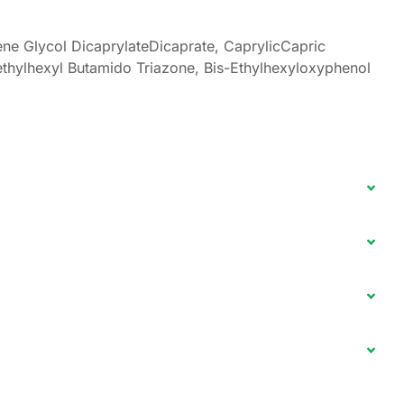
ene Glycol DicaprylateDicaprate, CaprylicCapric
iethylhexyl Butamido Triazone, Bis-Ethylhexyloxyphenol