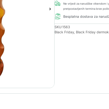
Ne vrijedi za narudžbe vikendom i p
pretpostavljenih termina brze pošt
Besplatna dostava za naru
SKU:1563
Black Friday
,
Black Friday dermo