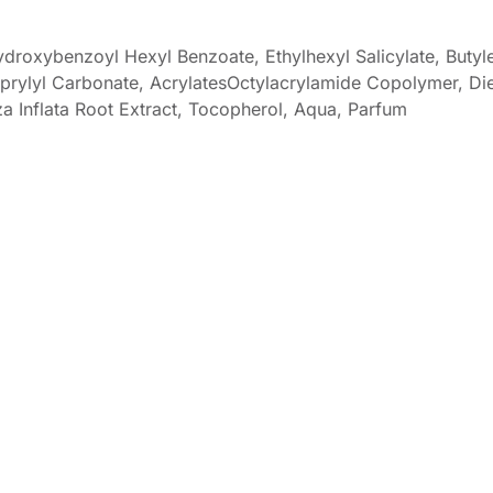
droxybenzoyl Hexyl Benzoate, Ethylhexyl Salicylate, Butyl
icaprylyl Carbonate, AcrylatesOctylacrylamide Copolymer, D
za Inflata Root Extract, Tocopherol, Aqua, Parfum