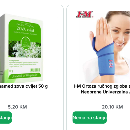
amed zova cvijet 50 g
I-M Ortoza ručnog zgloba 
Neoprene Univerzalna
5.20
KM
20.10
KM
tanju
Nema na stanju