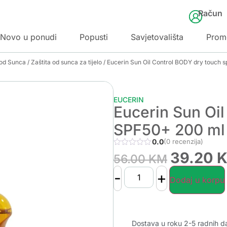
Račun
Novo u ponudi
Popusti
Savjetovališta
Prom
 od Sunca
/
Zaštita od sunca za tijelo
/ Eucerin Sun Oil Control BODY dry touch 
EUCERIN
Eucerin Sun Oil
SPF50+ 200 ml
0.0
(0 recenzija)
39.20
56.00
KM
-
+
Dodaj u korpu
Dostava u roku 2-5 radnih d