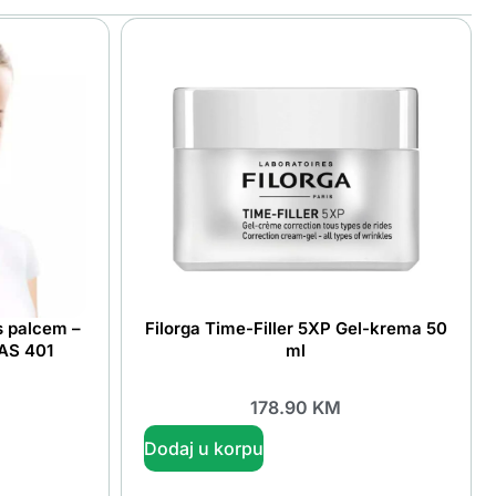
s palcem –
Filorga Time-Filler 5XP Gel-krema 50
 AS 401
ml
178.90
KM
Dodaj u korpu