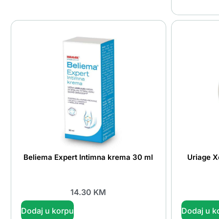
Beliema Expert Intimna krema 30 ml
Uriage X
14.30
KM
Dodaj u korpu
Dodaj u k