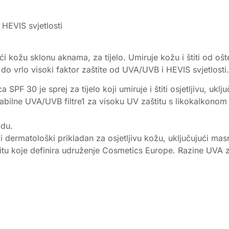
HEVIS svjetlosti
ući kožu sklonu aknama, za tijelo. Umiruje kožu i štiti od
do vrlo visoki faktor zaštite od UVA/UVB i HEVIS svjetlosti.
a SPF 30 je sprej za tijelo koji umiruje i štiti osjetljivu, 
tabilne UVA/UVB filtre1 za visoku UV zaštitu s likokalkonom
odu.
e i dermatološki prikladan za osjetljivu kožu, uključujući m
itu koje definira udruženje Cosmetics Europe. Razine UVA 