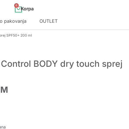
0
o pakovanja
OUTLET
sprej SPF50+ 200 ml
 Control BODY dry touch sprej
KM
ana