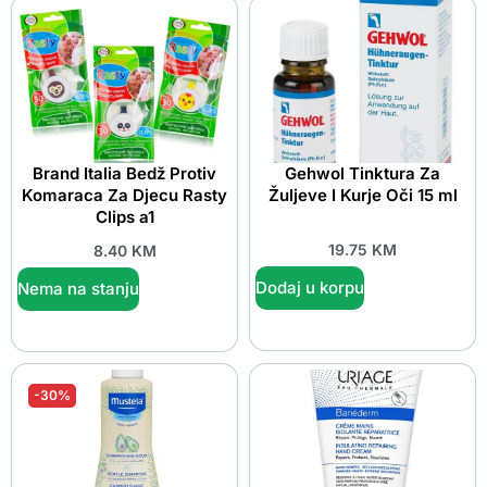
Brand Italia Bedž Protiv
Gehwol Tinktura Za
Komaraca Za Djecu Rasty
Žuljeve I Kurje Oči 15 ml
Clips a1
19.75
KM
8.40
KM
Dodaj u korpu
Nema na stanju
-30%