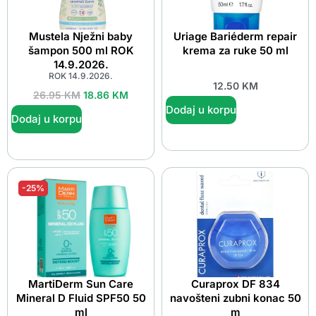
Mustela Nježni baby
Uriage Bariéderm repair
šampon 500 ml ROK
krema za ruke 50 ml
14.9.2026.
ROK 14.9.2026.
12.50
KM
26.95
KM
18.86
KM
Dodaj u korpu
Dodaj u korpu
-25%
MartiDerm Sun Care
Curaprox DF 834
Mineral D Fluid SPF50 50
navošteni zubni konac 50
ml
m