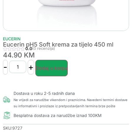
EUCERIN
Eucerin pH5 Soft krema za tijelo 450 ml
0.0
(0 recenzija)
44.90
KM
-
+
Dodaj u korpu
Dostava u roku 2-5 radnih dana
Ne vrijedi za narudžbe vikendom i praznicima. Navedeni termini dostave
su informativni i proizlaze iz pretpostavljenih termina brze pošte
Besplatna dostava za narudžbe iznad 100KM
SKU:9727