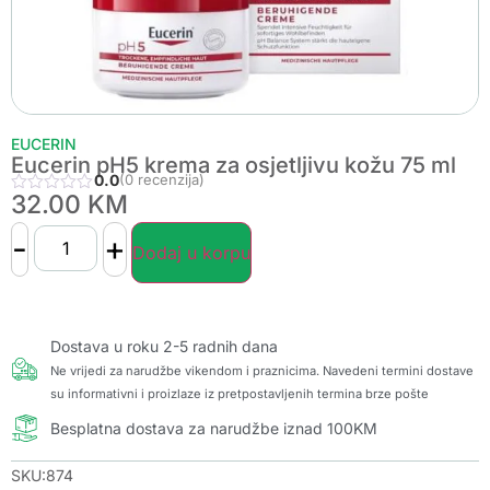
EUCERIN
Eucerin pH5 krema za osjetljivu kožu 75 ml
0.0
(0 recenzija)
32.00
KM
-
+
Dodaj u korpu
Dostava u roku 2-5 radnih dana
Ne vrijedi za narudžbe vikendom i praznicima. Navedeni termini dostave
su informativni i proizlaze iz pretpostavljenih termina brze pošte
Besplatna dostava za narudžbe iznad 100KM
SKU:874