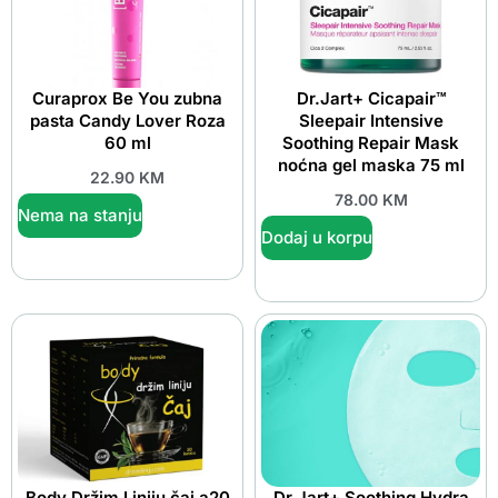
Curaprox Be You zubna
Dr.Jart+ Cicapair™
pasta Candy Lover Roza
Sleepair Intensive
60 ml
Soothing Repair Mask
noćna gel maska 75 ml
22.90
KM
78.00
KM
Nema na stanju
Dodaj u korpu
Body Držim Liniju čaj a20
Dr.Jart+ Soothing Hydra