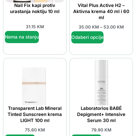
Nail Fix kapi protiv
Vital Plus Active H2 –
urastanja noktiju 10 ml
Aktivna krema 40 ml i 60
ml
31.15
KM
35.00
KM
–
53.00
KM
Nema na stanju
Odaberi opcije
Transparent Lab Mineral
Laboratorios BABÉ
Tinted Sunscreen krema
Depigment+ Intensive
LIGHT 100 ml
Serum 30 ml
75.60
KM
79.90
KM