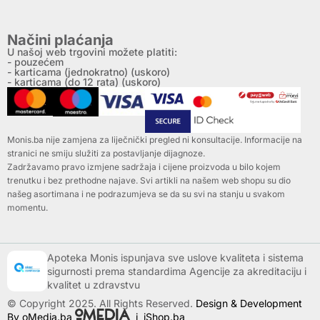
Načini plaćanja
U našoj web trgovini možete platiti:
- pouzećem
- karticama (jednokratno) (uskoro)
- karticama (do 12 rata) (uskoro)
Monis.ba nije zamjena za liječnički pregled ni konsultacije. Informacije na
stranici ne smiju služiti za postavljanje dijagnoze.
Zadržavamo pravo izmjene sadržaja i cijene proizvoda u bilo kojem
trenutku i bez prethodne najave. Svi artikli na našem web shopu su dio
našeg asortimana i ne podrazumjeva se da su svi na stanju u svakom
momentu.
Apoteka Monis ispunjava sve uslove kvaliteta i sistema
sigurnosti prema standardima Agencije za akreditaciju i
kvalitet u zdravstvu
© Copyright 2025. All Rights Reserved.
Design & Development
By oMedia.ba
i
iShop.ba