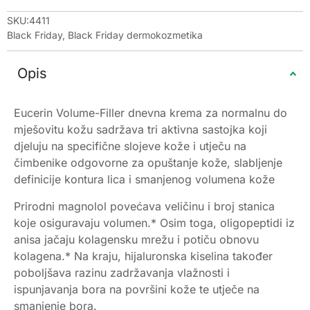
SKU:4411
Black Friday
,
Black Friday dermokozmetika
Opis
Eucerin Volume-Filler dnevna krema za normalnu do
mješovitu kožu sadržava tri aktivna sastojka koji
djeluju na specifične slojeve kože i utječu na
čimbenike odgovorne za opuštanje kože, slabljenje
definicije kontura lica i smanjenog volumena kože
Prirodni magnolol povećava veličinu i broj stanica
koje osiguravaju volumen.* Osim toga, oligopeptidi iz
anisa jačaju kolagensku mrežu i potiču obnovu
kolagena.* Na kraju, hijaluronska kiselina također
poboljšava razinu zadržavanja vlažnosti i
ispunjavanja bora na površini kože te utječe na
smanjenje bora.