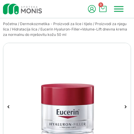
0
Početna
/
Dermokozmetika - Proizvodi za lice i tijelo
/
Proizvodi za njegu
lica
/
Hidratacija lica
/ Eucerin Hyaluron-Filler+Volume-Lift dnevna krema
za normalnu do mješovitu kožu 50 ml