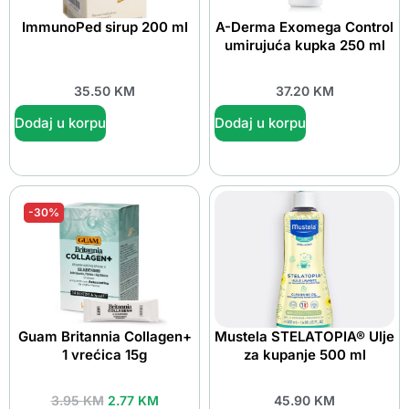
ImmunoPed sirup 200 ml
A-Derma Exomega Control
umirujuća kupka 250 ml
35.50
KM
37.20
KM
Dodaj u korpu
Dodaj u korpu
-30%
Guam Britannia Collagen+
Mustela STELATOPIA® Ulje
1 vrećica 15g
za kupanje 500 ml
3.95
KM
2.77
KM
45.90
KM