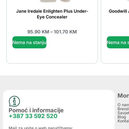
Jane Iredale Enlighten Plus Under-
Goodwill 
Eye Concealer
95.90
KM
–
101.70
KM
Nema na stanju
Nema na s
Mon
O na
Brend
Pomoć i informacije
Savje
+387 33 592 520
Blog
Konta
Mail za upite o web narudžbama: