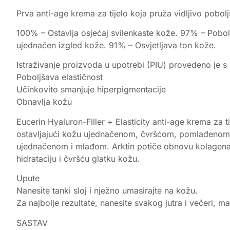
Prva anti-age krema za tijelo koja pruža vidljivo pobol
100% – Ostavlja osjećaj svilenkaste kože. 97% – Pobo
ujednačen izgled kože. 91% – Osvjetljava ton kože.
Istraživanje proizvoda u upotrebi (PIU) provedeno je s 
Poboljšava elastičnost
Učinkovito smanjuje hiperpigmentacije
Obnavlja kožu
Eucerin Hyaluron-Filler + Elasticity anti-age krema za 
ostavljajući kožu ujednačenom, čvršćom, pomlađenom te
ujednačenom i mlađom. Arktin potiče obnovu kolagena, 
hidrataciju i čvršću glatku kožu.
Upute
Nanesite tanki sloj i nježno umasirajte na kožu.
Za najbolje rezultate, nanesite svakog jutra i večeri, 
SASTAV