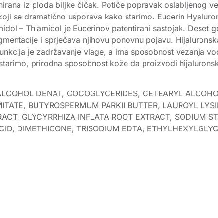
ahirana iz ploda biljke čičak. Potiče popravak oslabljenog v
i se dramatično usporava kako starimo. Eucerin Hyaluron-F
midol – Thiamidol je Eucerinov patentirani sastojak. Deset g
mentacije i sprječava njihovu ponovnu pojavu. Hijaluronska k
 funkcija je zadržavanje vlage, a ima sposobnost vezanja vo
 starimo, prirodna sposobnost kože da proizvodi hijaluronsku
 ALCOHOL DENAT, COCOGLYCERIDES, CETEARYL ALCOHOL,
ITATE, BUTYROSPERMUM PARKII BUTTER, LAUROYL LYSI
RACT, GLYCYRRHIZA INFLATA ROOT EXTRACT, SODIUM 
CID, DIMETHICONE, TRISODIUM EDTA, ETHYLHEXYLGLY