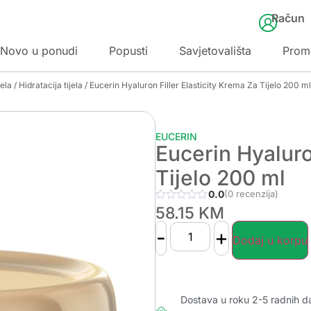
Račun
Novo u ponudi
Popusti
Savjetovališta
Prom
jela
/
Hidratacija tijela
/ Eucerin Hyaluron Filler Elasticity Krema Za Tijelo 200 ml
EUCERIN
Eucerin Hyaluro
Tijelo 200 ml
0.0
(0 recenzija)
58.15
KM
-
+
Dodaj u korpu
Dostava u roku 2-5 radnih d