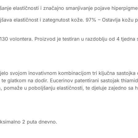
jšanje elastičnosti i značajno smanjivanje pojave hiperpigme
ljšava elastičnost i zategnutost kože. 97% – Ostavlja ko
130 volontera. Proizvod je testiran u razdoblju od 4 tjedna 
tijelo svojom inovativnom kombinacijom tri ključna sastojka 
 glatkom na dodir. Eucerinov patentirani sastojak thiamido
pomaže u poboljšanju elastičnosti, te djeluje zajedno sa h
maksimalno 2 puta dnevno.