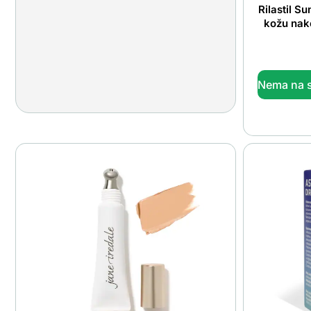
Rilastil S
kožu nak
Nema na s