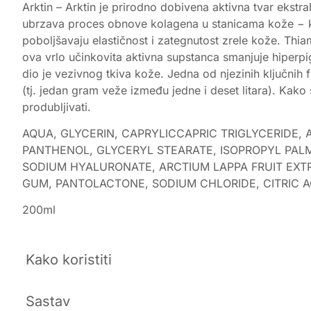
Arktin – Arktin je prirodno dobivena aktivna tvar ekstr
ubrzava proces obnove kolagena u stanicama kože − koj
poboljšavaju elastičnost i zategnutost zrele kože. Thia
ova vrlo učinkovita aktivna supstanca smanjuje hiperpig
dio je vezivnog tkiva kože. Jedna od njezinih ključnih
(tj. jedan gram veže između jedne i deset litara). Kako
produbljivati.
AQUA, GLYCERIN, CAPRYLICCAPRIC TRIGLYCERIDE,
PANTHENOL, GLYCERYL STEARATE, ISOPROPYL PALM
SODIUM HYALURONATE, ARCTIUM LAPPA FRUIT EXT
GUM, PANTOLACTONE, SODIUM CHLORIDE, CITRIC A
200ml
Kako koristiti
Sastav