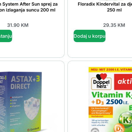
un System After Sun sprej za
Floradix Kindervital za dj
on izlaganja suncu 200 ml
250 ml
31.90
KM
29.35
KM
tanju
Dodaj u korpu