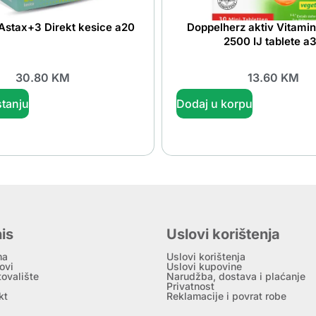
Astax+3 Direkt kesice a20
Doppelherz aktiv Vitami
2500 IJ tablete a
30.80
KM
13.60
KM
tanju
Dodaj u korpu
is
Uslovi korištenja
ma
Uslovi korištenja
ovi
Uslovi kupovine
tovalište
Narudžba, dostava i plaćanje
Privatnost
kt
Reklamacije i povrat robe