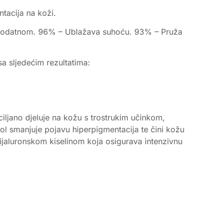
ntacija na koži.
žu podatnom. 96% – Ublažava suhoću. 93% – Pruža
sa sljedećim rezultatima:
ciljano djeluje na kožu s trostrukim učinkom,
l smanjuje pojavu hiperpigmentacija te čini kožu
ijaluronskom kiselinom koja osigurava intenzivnu