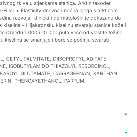
ezivnog tkiva u stjenkama stanica. Arktin također
iller + Elasticity dnevna i noćna njega s arktinom
odina razvoja, klinički i dermatološki je dokazano da
iselina – Hijaluronsku kiselinu stvaraju stanice kože i
de između 1.000 i 10.000 puta veće od vlastite težine
 kiselinu se smanjuje i bore se počinju stvarati i
 CETYL PALMITATE, DIISOPROPYL ADIPATE,
NE, ISOBUTYLAMIDO THIAZOLYL RESORCINOL,
STEAROYL GLUTAMATE, CARRAGEENAN, XANTHAN
CERIN, PHENOXYETHANOL, PARFUM.