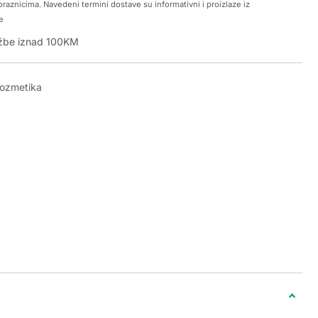
raznicima. Navedeni termini dostave su informativni i proizlaze iz
e
džbe iznad 100KM
kozmetika