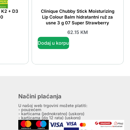
n K2 + D3
Clinique Chubby Stick Moisturizing
30
Lip Colour Balm hidratantni ruž za
usne 3 g 07 Super Strawberry
62.15
KM
Dodaj u korpu
Načini plaćanja
U našoj web trgovini možete platiti:
- pouzećem
- karticama (jednokratno) (uskoro)
- karticama (do 12 rata) (uskoro)