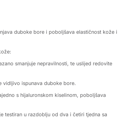
unjava duboke bore i poboljšava elastičnost kože i
kože:
zano smanjuje nepravilnosti, te uslijed redovite
ne vidljivo ispunava duboke bore.
ajedno s hijaluronskom kiselinom, poboljšava
testiran u razdoblju od dva i četiri tjedna sa