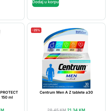
Dodaj u korpu
-25%
Y PROTECT
Centrum Men A Z tablete a30
+ 150 ml
KM
28.45
KM
21.34
KM