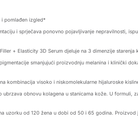
v i pomlađen izgled*
taciju i sprječava ponovno pojavljivanje nepravilnosti, isp
ller + Elasticity 3D Serum djeluje na 3 dimenzije starenja 
pigmentacije smanjujući proizvodnju melanina i klinički doka
vna kombinacija visoko i niskomolekularne hijaluroske kisli
zano ubrzava obnovu kolagena u stanicama kože. U formuli, z
a uzorku od 120 žena u dobi od 50 i 65 godina. Proizvod je 