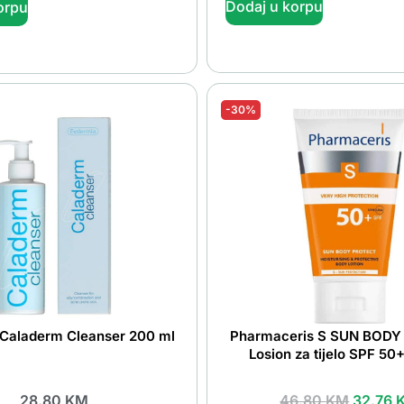
Dodaj u korpu
orpu
-30%
Caladerm Cleanser 200 ml
Pharmaceris S SUN BOD
Losion za tijelo SPF 50
28.80
KM
46.80
KM
32.76