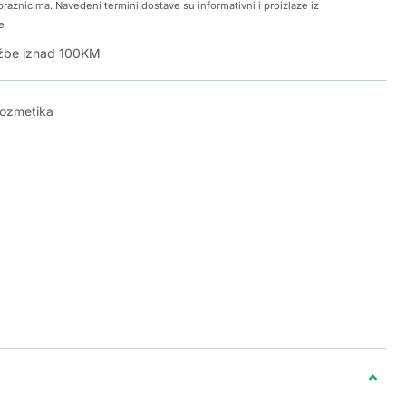
raznicima. Navedeni termini dostave su informativni i proizlaze iz
e
džbe iznad 100KM
kozmetika