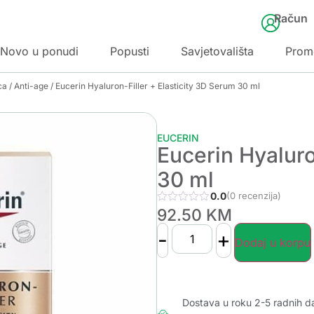
Račun
Novo u ponudi
Popusti
Savjetovališta
Prom
ca
/
Anti-age
/ Eucerin Hyaluron-Filler + Elasticity 3D Serum 30 ml
EUCERIN
Eucerin Hyaluro
30 ml
0.0
(0 recenzija)
92.50
KM
-
+
Dodaj u korpu
Dostava u roku 2-5 radnih d