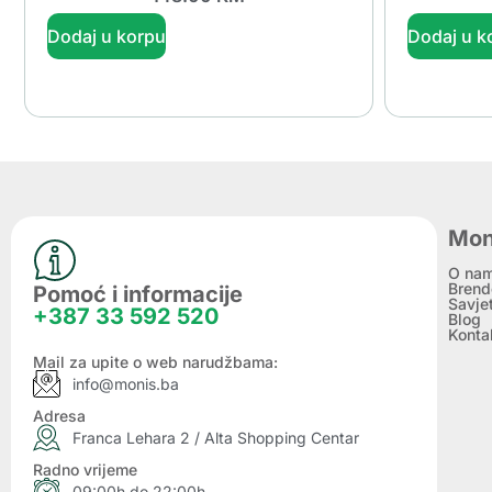
Dodaj u korpu
Dodaj u k
Mon
O na
Brend
Pomoć i informacije
Savje
+387 33 592 520
Blog
Konta
Mail za upite o web narudžbama:
info@monis.ba
Adresa
Franca Lehara 2 / Alta Shopping Centar
Radno vrijeme
09:00h do 22:00h