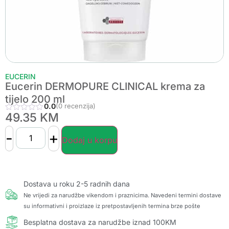
EUCERIN
Eucerin DERMOPURE CLINICAL krema za
tijelo 200 ml
0.0
(0 recenzija)
49.35
KM
-
+
Dodaj u korpu
Dostava u roku 2-5 radnih dana
Ne vrijedi za narudžbe vikendom i praznicima. Navedeni termini dostave
su informativni i proizlaze iz pretpostavljenih termina brze pošte
Besplatna dostava za narudžbe iznad 100KM