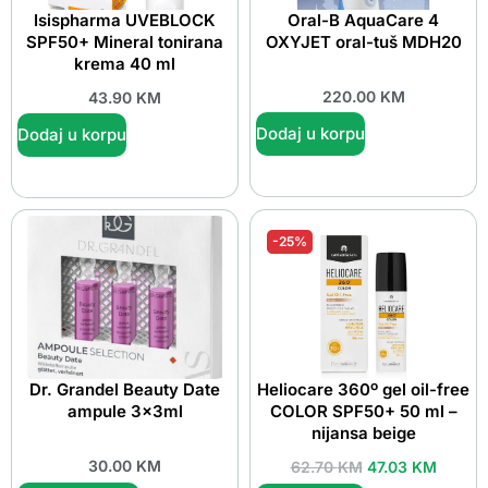
Isispharma UVEBLOCK
Oral-B AquaCare 4
SPF50+ Mineral tonirana
OXYJET oral-tuš MDH20
krema 40 ml
220.00
KM
43.90
KM
Dodaj u korpu
Dodaj u korpu
-25%
Dr. Grandel Beauty Date
Heliocare 360º gel oil-free
ampule 3x3ml
COLOR SPF50+ 50 ml –
nijansa beige
30.00
KM
62.70
KM
47.03
KM