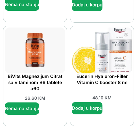
Nema na stanju
Dodaj u korpu
BiVits Magnezijum Citrat
Eucerin Hyaluron-Filler
sa vitaminom B6 tablete
Vitamin C booster 8 ml
a60
48.10
KM
26.60
KM
Dodaj u korpu
Nema na stanju