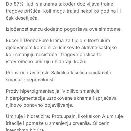
Do 87% ljudi s aknama također doživljava trajne
tragove prištića, koji mogu trajati nekoliko godina ili
čak desetljeća.
Izloženost suncu dodatno pogoršava ove simptome.
Eucerin DermoPure krema za tijelo s trostrukim
djelovanjem kombinira učinkovite aktivne sastojke
koji smanjuju nečistoće i tragove prištića te
istovremeno umiruju i hidriraju kožu:
Protiv nepravilnosti: Salicilna kiselina učinkovito
smanjuje nepravilnosti.
Protiv hiperpigmentacija: Vidljivo smanjuje
hiperpigmentacije uzrokovane aknama i sprječava
njihovo ponovno pojavljivanje.
Umiruje i hidratizira: Protuupalni likokalkon A umiruje
iritacije i pomaže u smanjenju crvenila. Glicerin
intenzivno hidrira.