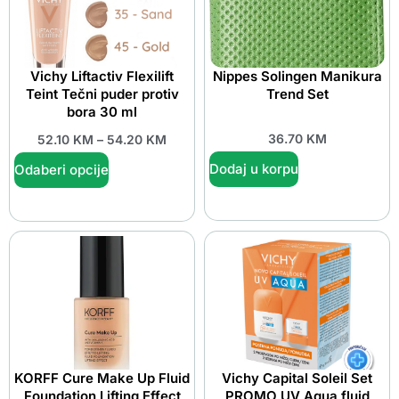
Vichy Liftactiv Flexilift
Nippes Solingen Manikura
Teint Tečni puder protiv
Trend Set
bora 30 ml
36.70
KM
52.10
KM
–
54.20
KM
Dodaj u korpu
Odaberi opcije
KORFF Cure Make Up Fluid
Vichy Capital Soleil Set
Foundation Lifting Effect
PROMO UV Aqua fluid