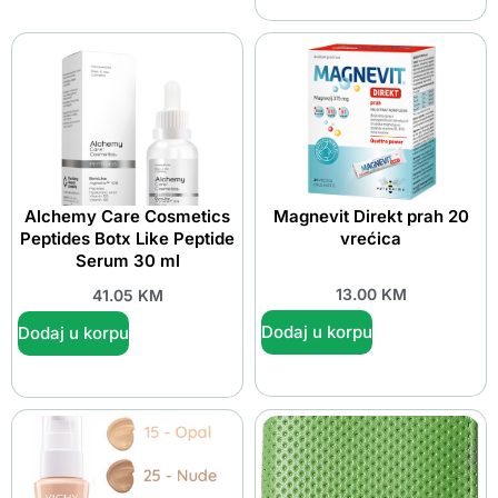
Alchemy Care Cosmetics
Magnevit Direkt prah 20
Peptides Botx Like Peptide
vrećica
Serum 30 ml
13.00
KM
41.05
KM
Dodaj u korpu
Dodaj u korpu