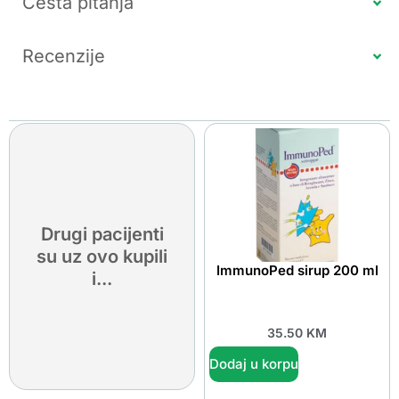
Česta pitanja
Recenzije
Drugi pacijenti
su uz ovo kupili
ImmunoPed sirup 200 ml
i...
35.50
KM
Dodaj u korpu