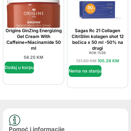
Origins GinZing Energizing
Sagas Rc 21 Collagen
Gel Cream With
CitriSlim kolagen shot 12
Caffeine+Niacinamide 50
bočica x 50 ml -50% na
ml
drugi
ROK 11/26
58.20
KM
131.60
KM
105.28
KM
Dodaj u korpu
Nema na stanju
Pomoć i informacije