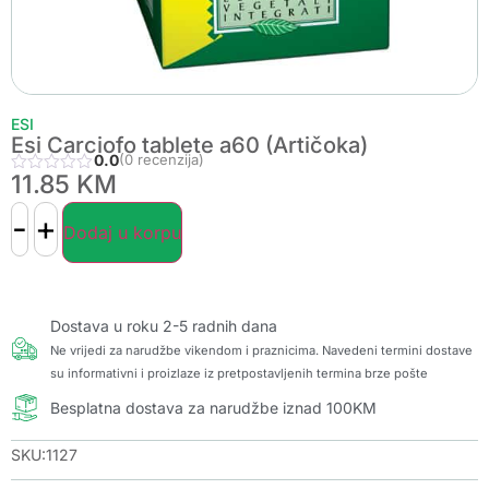
ESI
Esi Carciofo tablete a60 (Artičoka)
0.0
(0 recenzija)
11.85
KM
-
+
Dodaj u korpu
Dostava u roku 2-5 radnih dana
Ne vrijedi za narudžbe vikendom i praznicima. Navedeni termini dostave
su informativni i proizlaze iz pretpostavljenih termina brze pošte
Besplatna dostava za narudžbe iznad 100KM
SKU:1127