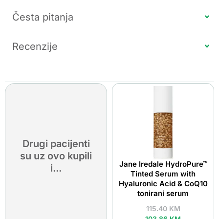
Česta pitanja
Recenzije
Drugi pacijenti
su uz ovo kupili
Jane Iredale HydroPure™
i...
Tinted Serum with
Hyaluronic Acid & CoQ10
tonirani serum
115.40
KM
103.86
KM