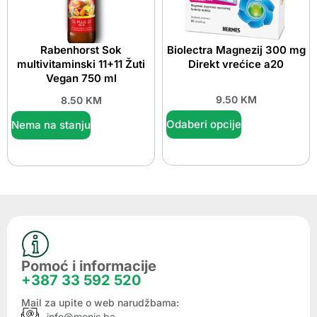
Rabenhorst Sok
Biolectra Magnezij 300 mg
multivitaminski 11+11 Žuti
Direkt vrećice a20
Vegan 750 ml
9.50
KM
8.50
KM
Odaberi opcije
Nema na stanju
Pomoć i informacije
+387 33 592 520
Mail za upite o web narudžbama:
info@monis.ba