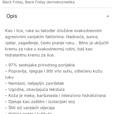
Black Friday
,
Black Friday dermokozmetika
Opis
Kao i lice, ruke su također izložene svakodnevnim
agresivnim vanjskim faktorima: hladnoća, sunce,
vjetar, zagađenje, često pranje ruku… Bitno je uključiti
kremu za ruke u svakodnevnoj rutini, baš kao
hidratantnu kremu za lice.
– 97% sastojaka prirodnog porijekla
– Popravlja, njeguje i štiti vrlo suhu, oštećenu kožu
ruku
– Nemasni, neljepljiv završetak
– Ugodna, obavijajuća tekstura
– Koža je meka, baršunasta i intenzivno hidratizirana
– Djeluje kao zaštitni i izolacijski sloj
– Štiti od vanjskih utjecaja
– Hidrira nokte i kutikule