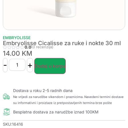
EMBRYOLISSE
Embryolisse Cicalisse za ruke i nokte 30 ml
0.0
(0 recenzija)
14.00
KM
-
+
Dodaj u korpu
Dostava u roku 2-5 radnih dana
Ne vrijedi za narudžbe vikendom i praznicima. Navedeni termini dostave
su informativni i proizlaze iz pretpostavljenih termina brze pošte
Besplatna dostava za narudžbe iznad 100KM
SKU:16416