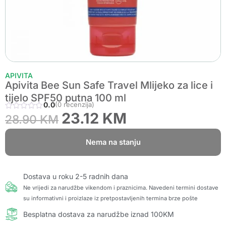
APIVITA
Apivita Bee Sun Safe Travel Mlijeko za lice i
tijelo SPF50 putna 100 ml
0.0
(0 recenzija)
23.12
KM
28.90
KM
Nema na stanju
Dostava u roku 2-5 radnih dana
Ne vrijedi za narudžbe vikendom i praznicima. Navedeni termini dostave
su informativni i proizlaze iz pretpostavljenih termina brze pošte
Besplatna dostava za narudžbe iznad 100KM