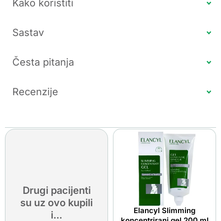
Kako koristiti
Sastav
Česta pitanja
Recenzije
Drugi pacijenti
su uz ovo kupili
Elancyl Slimming
i...
koncentrirani gel 200 ml