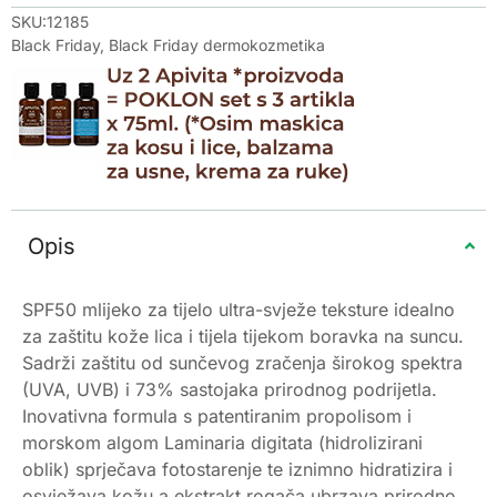
SKU:12185
Black Friday
,
Black Friday dermokozmetika
Opis
SPF50 mlijeko za tijelo ultra-svježe teksture idealno
za zaštitu kože lica i tijela tijekom boravka na suncu.
Sadrži zaštitu od sunčevog zračenja širokog spektra
(UVA, UVB) i 73% sastojaka prirodnog podrijetla.
Inovativna formula s patentiranim propolisom i
morskom algom Laminaria digitata (hidrolizirani
oblik) sprječava fotostarenje te iznimno hidratizira i
osvježava kožu a ekstrakt rogača ubrzava prirodno