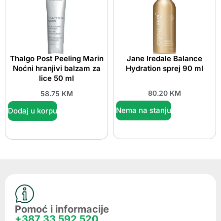
Thalgo Post Peeling Marin
Jane Iredale Balance
Noćni hranjivi balzam za
Hydration sprej 90 ml
lice 50 ml
80.20
KM
58.75
KM
Nema na stanju
Dodaj u korpu
Pomoć i informacije
+387 33 592 520