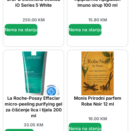
iO Series 5 White
Imuno sirup 100 ml
250.00
KM
15.80
KM
Nema na stanju
Nema na stanju
La Roche-Posay Effaclar
Monis Prirodni parfem
micro-peeling purifying gel
Robe Noir 12 ml
za čišćenje lica i tijela 200
ml
16.00
KM
33.05
KM
Nema na stanju