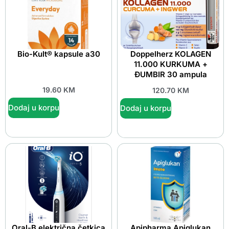
Bio-Kult® kapsule a30
Doppelherz KOLAGEN
11.000 KURKUMA +
ĐUMBIR 30 ampula
19.60
KM
120.70
KM
Dodaj u korpu
Dodaj u korpu
Oral-B električna četkica
Apipharma Apiglukan