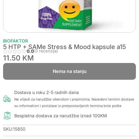
BIOFAKTOR
5 HTP + SAMe Stress & Mood kapsule a15
0.0
(0 recenzija)
11.50
KM
Nema na stanju
Dostava u roku 2-5 radnih dana
Ne vrijedi za narudžbe vikendom i praznicima. Navedeni termini dostave
su informativni i proizlaze iz pretpostavljenih termina brze pošte
Besplatna dostava za narudžbe iznad 100KM
SKU:15850