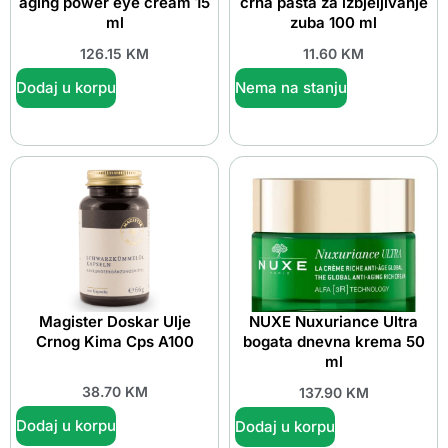
aging power eye cream 15
crna pasta za izbjeljivanje
ml
zuba 100 ml
126.15
KM
11.60
KM
Dodaj u korpu
Nema na stanju
Magister Doskar Ulje
NUXE Nuxuriance Ultra
Crnog Kima Cps A100
bogata dnevna krema 50
ml
38.70
KM
137.90
KM
Dodaj u korpu
Dodaj u korpu