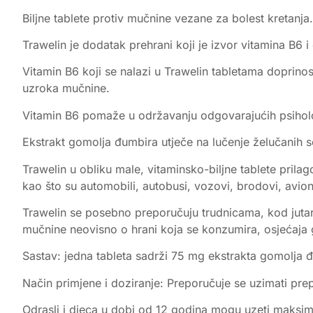
Biljne tablete protiv mučnine vezane za bolest kretanja.
Trawelin je dodatak prehrani koji je izvor vitamina B6 
Vitamin B6 koji se nalazi u Trawelin tabletama doprino
uzroka mučnine.
Vitamin B6 pomaže u održavanju odgovarajućih psihološk
Ekstrakt gomolja đumbira utječe na lučenje želučanih so
Trawelin u obliku male, vitaminsko-biljne tablete pril
kao što su automobili, autobusi, vozovi, brodovi, avion
Trawelin se posebno preporučuju trudnicama, kod jutar
mučnine neovisno o hrani koja se konzumira, osjećaja g
Sastav: jedna tableta sadrži 75 mg ekstrakta gomolja 
Način primjene i doziranje: Preporučuje se uzimati pre
Odrasli i djeca u dobi od 12 godina mogu uzeti maksi