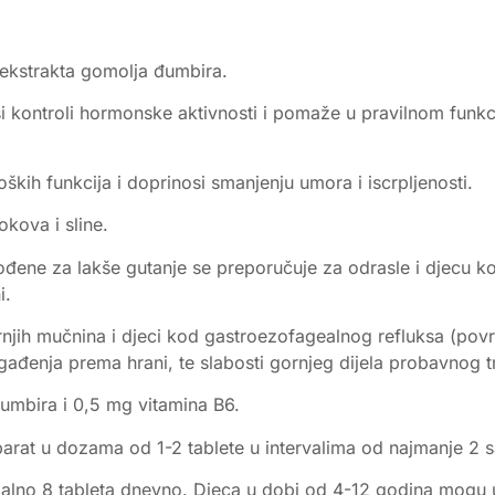
i ekstrakta gomolja đumbira.
si kontroli hormonske aktivnosti i pomaže u pravilnom funkci
ih funkcija i doprinosi smanjenju umora i iscrpljenosti.
kova i sline.
agođene za lakše gutanje se preporučuje za odrasle i djecu 
i.
njih mučnina i djeci kod gastroezofagealnog refluksa (povra
ađenja prema hrani, te slabosti gornjeg dijela probavnog t
đumbira i 0,5 mg vitamina B6.
parat u dozama od 1-2 tablete u intervalima od najmanje 2 s
malno 8 tableta dnevno. Djeca u dobi od 4-12 godina mogu 