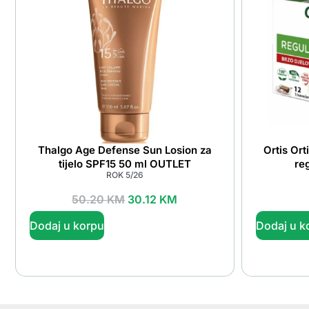
Thalgo Age Defense Sun Losion za
Ortis Or
tijelo SPF15 50 ml OUTLET
re
ROK 5/26
50.20
KM
30.12
KM
Dodaj u korpu
Dodaj u k