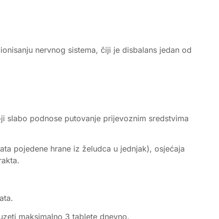
onisanju nervnog sistema, čiji je disbalans jedan od
koji slabo podnose putovanje prijevoznim sredstvima
ta pojedene hrane iz želudca u jednjak), osjećaja
rakta.
ata.
uzeti maksimalno 3 tablete dnevno.