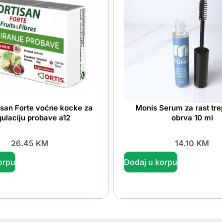
tisan Forte voćne kocke za
Monis Serum za rast tre
gulaciju probave a12
obrva 10 ml
26.45
KM
14.10
KM
orpu
Dodaj u korpu