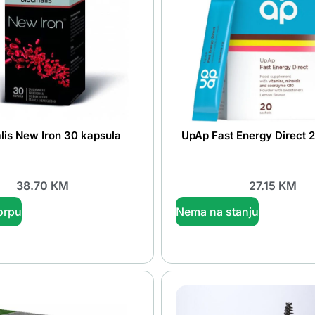
alis New Iron 30 kapsula
UpAp Fast Energy Direct 
38.70
KM
27.15
KM
orpu
Nema na stanju