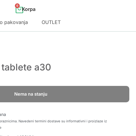
0
o pakovanja
OUTLET
 tablete a30
Nema na stanju
ana
raznicima. Navedeni termini dostave su informativni i proizlaze iz
e