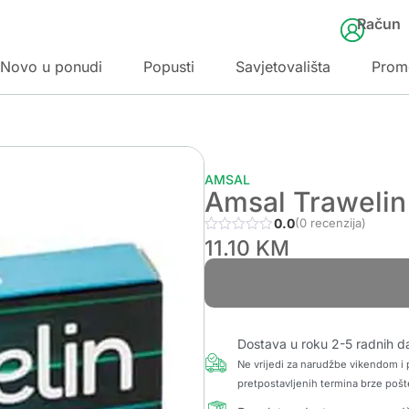
Račun
Novo u ponudi
Popusti
Savjetovališta
Prom
AMSAL
Amsal Trawelin
0.0
(0 recenzija)
11.10
KM
Dostava u roku 2-5 radnih d
Ne vrijedi za narudžbe vikendom i p
pretpostavljenih termina brze pošt