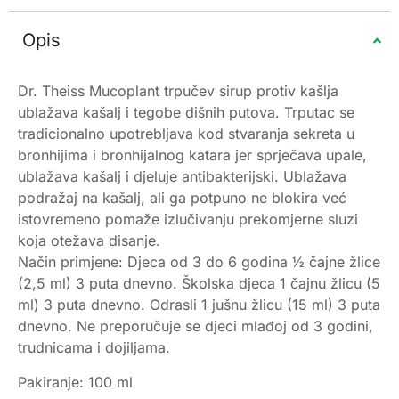
Opis
Dr. Theiss Mucoplant trpučev sirup protiv kašlja
ublažava kašalj i tegobe dišnih putova. Trputac se
tradicionalno upotrebljava kod stvaranja sekreta u
bronhijima i bronhijalnog katara jer sprječava upale,
ublažava kašalj i djeluje antibakterijski. Ublažava
podražaj na kašalj, ali ga potpuno ne blokira već
istovremeno pomaže izlučivanju prekomjerne sluzi
koja otežava disanje.
Način primjene: Djeca od 3 do 6 godina ½ čajne žlice
(2,5 ml) 3 puta dnevno. Školska djeca 1 čajnu žlicu (5
ml) 3 puta dnevno. Odrasli 1 jušnu žlicu (15 ml) 3 puta
dnevno. Ne preporučuje se djeci mlađoj od 3 godini,
trudnicama i dojiljama.
Pakiranje: 100 ml