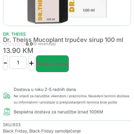
DR. THEISS
Dr. Theiss Mucoplant trpučev sirup 100 ml
0.0
(0 recenzija)
13.90
KM
-
+
Dodaj u korpu
Dostava u roku 2-5 radnih dana
Ne vrijedi za narudžbe vikendom i praznicima. Navedeni termini dostave
su informativni i proizlaze iz pretpostavljenih termina brze pošte
Besplatna dostava za narudžbe iznad 100KM
SKU:933
Black Friday
,
Black Friday samoliječenje