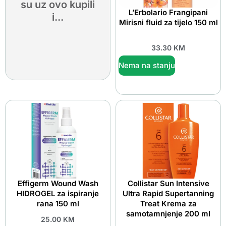
su uz ovo kupili
L’Erbolario Frangipani
i...
Mirisni fluid za tijelo 150 ml
33.30
KM
Nema na stanju
Effigerm Wound Wash
Collistar Sun Intensive
HIDROGEL za ispiranje
Ultra Rapid Supertanning
rana 150 ml
Treat Krema za
samotamnjenje 200 ml
25.00
KM