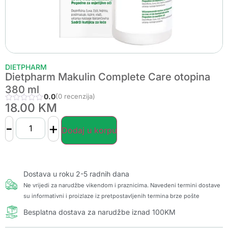
DIETPHARM
Dietpharm Makulin Complete Care otopina
380 ml
0.0
(0 recenzija)
18.00
KM
-
+
Dodaj u korpu
Dostava u roku 2-5 radnih dana
Ne vrijedi za narudžbe vikendom i praznicima. Navedeni termini dostave
su informativni i proizlaze iz pretpostavljenih termina brze pošte
Besplatna dostava za narudžbe iznad 100KM