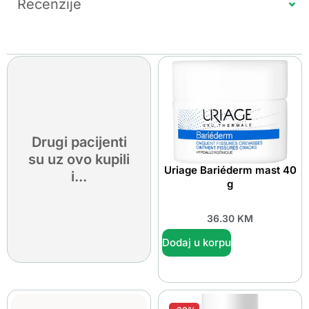
Recenzije
Drugi pacijenti
su uz ovo kupili
Uriage Bariéderm mast 40
i...
g
36.30
KM
Dodaj u korpu