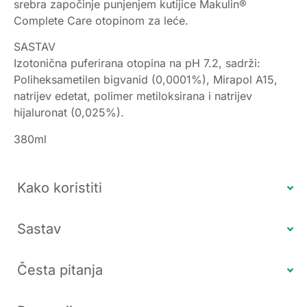
srebra započinje punjenjem kutijice Makulin®
Complete Care otopinom za leće.
SASTAV
Izotonična puferirana otopina na pH 7.2, sadrži:
Poliheksametilen bigvanid (0,0001%), Mirapol A15,
natrijev edetat, polimer metiloksirana i natrijev
hijaluronat (0,025%).
380ml
Kako koristiti
Sastav
Česta pitanja