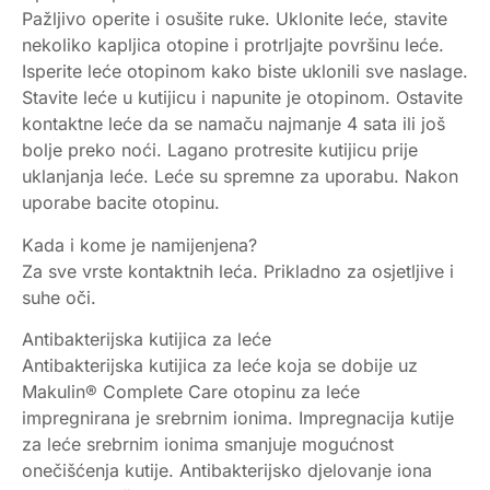
Pažljivo operite i osušite ruke. Uklonite leće, stavite
nekoliko kapljica otopine i protrljajte površinu leće.
Isperite leće otopinom kako biste uklonili sve naslage.
Stavite leće u kutijicu i napunite je otopinom. Ostavite
kontaktne leće da se namaču najmanje 4 sata ili još
bolje preko noći. Lagano protresite kutijicu prije
uklanjanja leće. Leće su spremne za uporabu. Nakon
uporabe bacite otopinu.
Kada i kome je namijenjena?
Za sve vrste kontaktnih leća. Prikladno za osjetljive i
suhe oči.
Antibakterijska kutijica za leće
Antibakterijska kutijica za leće koja se dobije uz
Makulin® Complete Care otopinu za leće
impregnirana je srebrnim ionima. Impregnacija kutije
za leće srebrnim ionima smanjuje mogućnost
onečišćenja kutije. Antibakterijsko djelovanje iona