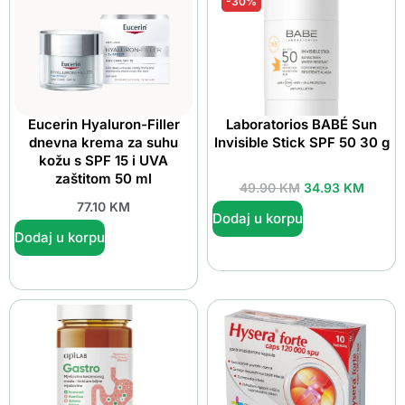
-30%
Eucerin Hyaluron-Filler
Laboratorios BABÉ Sun
dnevna krema za suhu
Invisible Stick SPF 50 30 g
kožu s SPF 15 i UVA
zaštitom 50 ml
49.90
KM
34.93
KM
77.10
KM
Dodaj u korpu
Dodaj u korpu