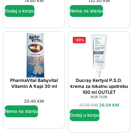
74.60
KM
132.50
KM
Dodaj u korpu
Nema na stanju
-30%
PharmaVital Babyvital
Ducray Kertyol P.S.O.
Vitamin A Kapi 30 ml
krema za lokalnu upotrebu
100 ml OUTLET
ROK 11/26
20.40
KM
37.20
KM
26.04
KM
Nema na stanju
Dodaj u korpu