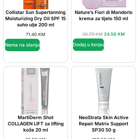
Collistar Sun Supertanning
Nature’s Fiori di Mandorlo
Moisturizing Dry Oil SPF 15
krema za tijelo 150 ml
suho ulje 200 ml
30.70
KM
24.56
KM
71.40
KM
Dodaj u korpu
Nema na stanju
MartiDerm Shot
NeoStrata Skin Active
COLLAGEN LIFT za lifting
Repair Matrix Support
kože 20 ml
SP30 50 g