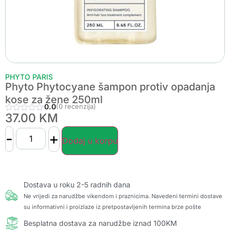
PHYTO PARIS
Phyto Phytocyane šampon protiv opadanja
kose za žene 250ml
0.0
(0 recenzija)
37.00
KM
-
+
Dodaj u korpu
Dostava u roku 2-5 radnih dana
Ne vrijedi za narudžbe vikendom i praznicima. Navedeni termini dostave
su informativni i proizlaze iz pretpostavljenih termina brze pošte
Besplatna dostava za narudžbe iznad 100KM