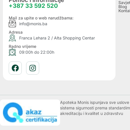
Pomoć i informacije
Savje
+387 33 592 520
Blog
Konta
Mail za upite o web narudžbama:
info@monis.ba
Adresa
Franca Lehara 2 / Alta Shopping Centar
Radno vrijeme
09:00h do 22:00h
Apoteka Monis ispunjava sve uslove k
sistema sigurnosti prema standardim
akreditaciju i kvalitet u zdravstvu