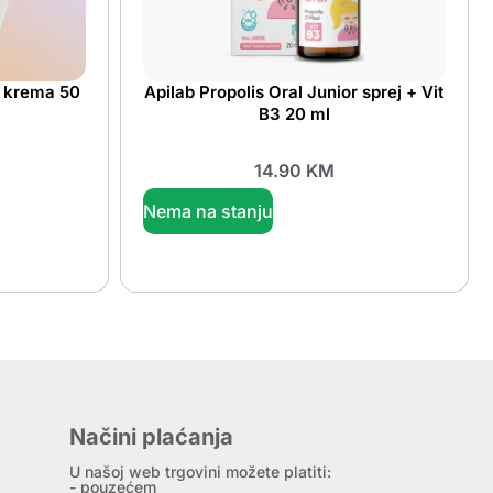
 krema 50
Apilab Propolis Oral Junior sprej + Vit
B3 20 ml
14.90
KM
Nema na stanju
Načini plaćanja
U našoj web trgovini možete platiti:
- pouzećem