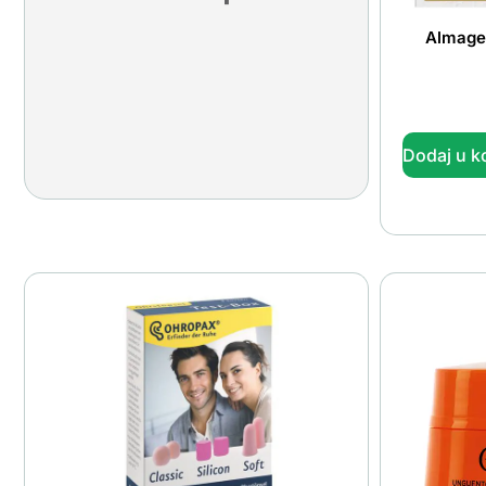
Almage
Dodaj u k