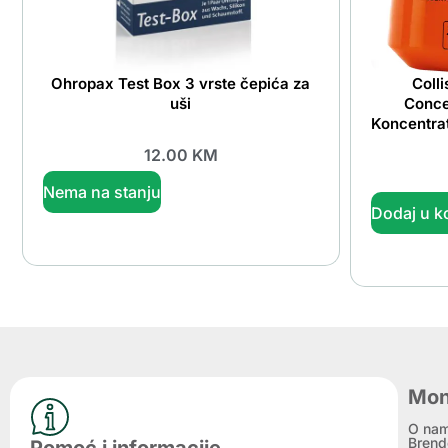
Ohropax Test Box 3 vrste čepića za
Coll
uši
Conce
Koncentrat
12.00
KM
Nema na stanju
Dodaj u k
Mon
O na
Brend