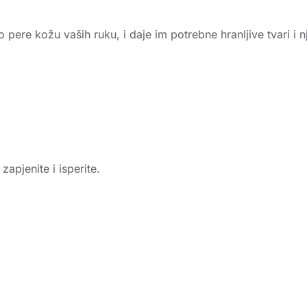
ere kožu vaših ruku, i daje im potrebne hranljive tvari i n
apjenite i isperite.