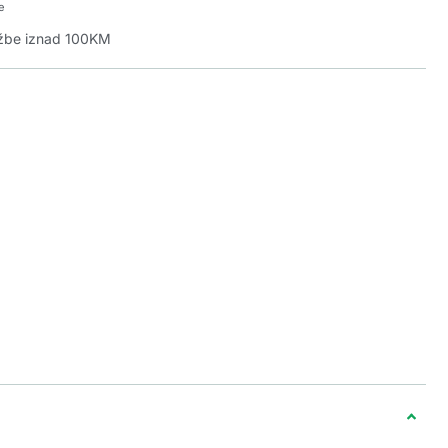
e
džbe iznad 100KM