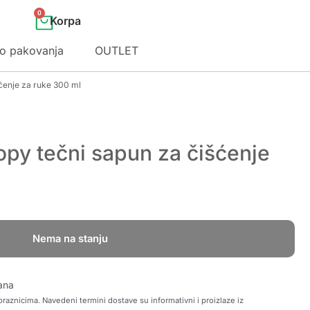
0
o pakovanja
OUTLET
ćenje za ruke 300 ml
opy tečni sapun za čišćenje
Nema na stanju
ana
raznicima. Navedeni termini dostave su informativni i proizlaze iz