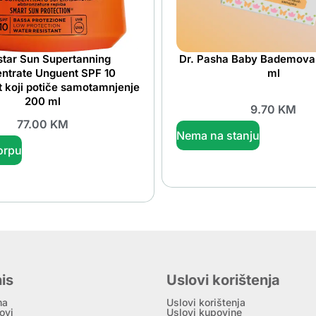
istar Sun Supertanning
Dr. Pasha Baby Bademova
ntrate Unguent SPF 10
ml
 koji potiče samotamnjenje
200 ml
9.70
KM
77.00
KM
Nema na stanju
orpu
is
Uslovi korištenja
ma
Uslovi korištenja
ovi
Uslovi kupovine