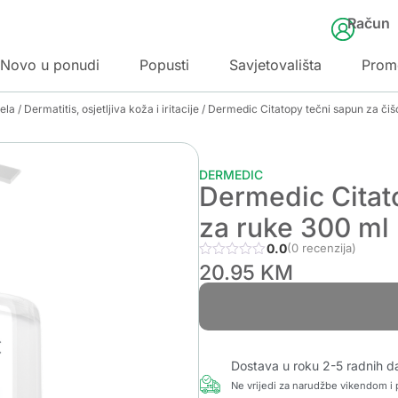
Račun
Novo u ponudi
Popusti
Savjetovališta
Prom
jela
/
Dermatitis, osjetljiva koža i iritacije
/ Dermedic Citatopy tečni sapun za čiš
DERMEDIC
Dermedic Citat
za ruke 300 ml
0.0
(0 recenzija)
20.95
KM
Dostava u roku 2-5 radnih d
Ne vrijedi za narudžbe vikendom i p