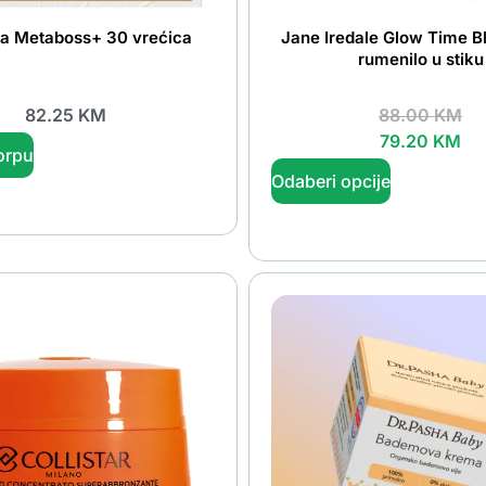
a Metaboss+ 30 vrećica
Jane Iredale Glow Time B
rumenilo u stiku
82.25
KM
88.00
KM
79.20
KM
orpu
Odaberi opcije