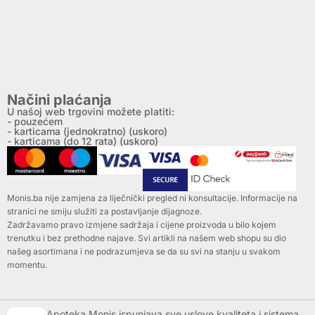
Načini plaćanja
U našoj web trgovini možete platiti:
- pouzećem
- karticama (jednokratno) (uskoro)
- karticama (do 12 rata) (uskoro)
Monis.ba nije zamjena za liječnički pregled ni konsultacije. Informacije na
stranici ne smiju služiti za postavljanje dijagnoze.
Zadržavamo pravo izmjene sadržaja i cijene proizvoda u bilo kojem
trenutku i bez prethodne najave. Svi artikli na našem web shopu su dio
našeg asortimana i ne podrazumjeva se da su svi na stanju u svakom
momentu.
Apoteka Monis ispunjava sve uslove kvaliteta i sistema