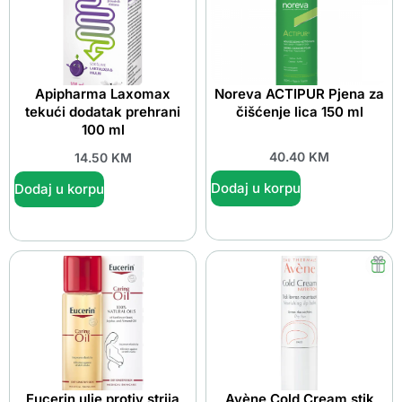
Apipharma Laxomax
Noreva ACTIPUR Pjena za
tekući dodatak prehrani
čišćenje lica 150 ml
100 ml
40.40
KM
14.50
KM
Dodaj u korpu
Dodaj u korpu
Eucerin ulje protiv strija
Avène Cold Cream stik