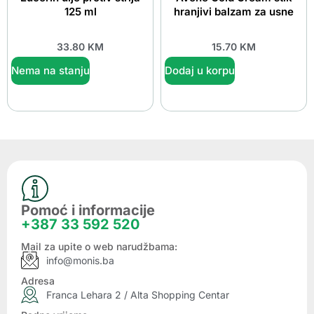
125 ml
hranjivi balzam za usne
33.80
KM
15.70
KM
Nema na stanju
Dodaj u korpu
Pomoć i informacije
+387 33 592 520
Mail za upite o web narudžbama:
info@monis.ba
Adresa
Franca Lehara 2 / Alta Shopping Centar