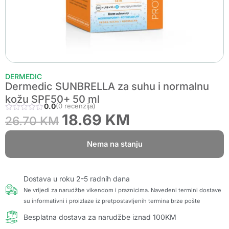
DERMEDIC
Dermedic SUNBRELLA za suhu i normalnu
kožu SPF50+ 50 ml
0.0
(0 recenzija)
18.69
KM
26.70
KM
Nema na stanju
Dostava u roku 2-5 radnih dana
Ne vrijedi za narudžbe vikendom i praznicima. Navedeni termini dostave
su informativni i proizlaze iz pretpostavljenih termina brze pošte
Besplatna dostava za narudžbe iznad 100KM