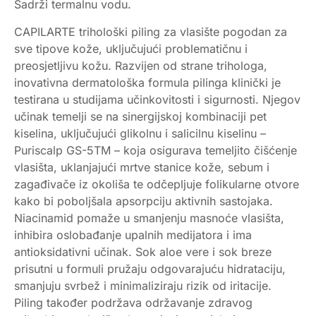
Sadrži termalnu vodu.
CAPILARTE trihološki piling za vlasište pogodan za
sve tipove kože, uključujući problematičnu i
preosjetljivu kožu. Razvijen od strane trihologa,
inovativna dermatološka formula pilinga klinički je
testirana u studijama učinkovitosti i sigurnosti. Njegov
učinak temelji se na sinergijskoj kombinaciji pet
kiselina, uključujući glikolnu i salicilnu kiselinu –
Puriscalp GS-5TM – koja osigurava temeljito čišćenje
vlasišta, uklanjajući mrtve stanice kože, sebum i
zagađivače iz okoliša te odčepljuje folikularne otvore
kako bi poboljšala apsorpciju aktivnih sastojaka.
Niacinamid pomaže u smanjenju masnoće vlasišta,
inhibira oslobađanje upalnih medijatora i ima
antioksidativni učinak. Sok aloe vere i sok breze
prisutni u formuli pružaju odgovarajuću hidrataciju,
smanjuju svrbež i minimaliziraju rizik od iritacije.
Piling također podržava održavanje zdravog