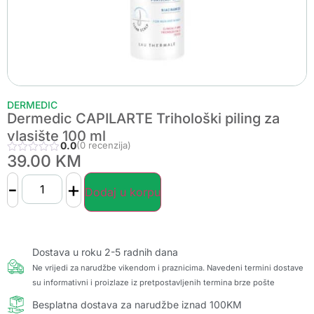
DERMEDIC
Dermedic CAPILARTE Trihološki piling za
vlasište 100 ml
0.0
(0 recenzija)
39.00
KM
-
+
Dodaj u korpu
Dostava u roku 2-5 radnih dana
Ne vrijedi za narudžbe vikendom i praznicima. Navedeni termini dostave
su informativni i proizlaze iz pretpostavljenih termina brze pošte
Besplatna dostava za narudžbe iznad 100KM