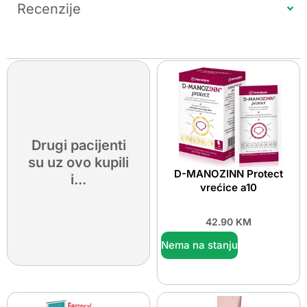
Recenzije
Drugi pacijenti
su uz ovo kupili
D-MANOZINN Protect
i...
vrećice a10
42.90
KM
Nema na stanju