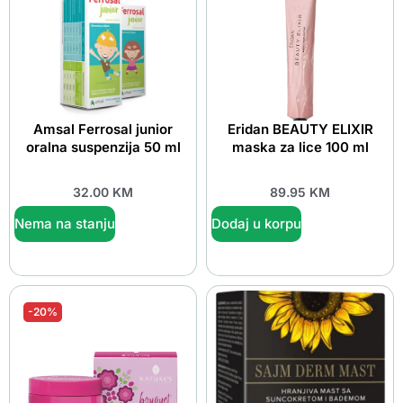
Amsal Ferrosal junior
Eridan BEAUTY ELIXIR
oralna suspenzija 50 ml
maska za lice 100 ml
32.00
KM
89.95
KM
Nema na stanju
Dodaj u korpu
-20%