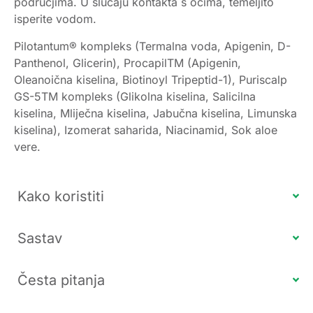
područjima. U slučaju kontakta s očima, temeljito
isperite vodom.
Pilotantum® kompleks (Termalna voda, Apigenin, D-
Panthenol, Glicerin), ProcapilTM (Apigenin,
Oleanoična kiselina, Biotinoyl Tripeptid-1), Puriscalp
GS-5TM kompleks (Glikolna kiselina, Salicilna
kiselina, Mliječna kiselina, Jabučna kiselina, Limunska
kiselina), Izomerat saharida, Niacinamid, Sok aloe
vere.
Kako koristiti
Sastav
Česta pitanja