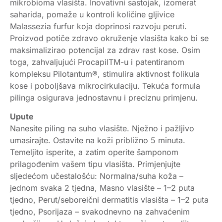
mikrobioma vlasišta. Inovativni sastojak, izomerat
saharida, pomaže u kontroli količine gljivice
Malassezia furfur koja doprinosi razvoju peruti.
Proizvod potiče zdravo okruženje vlasišta kako bi se
maksimalizirao potencijal za zdrav rast kose. Osim
toga, zahvaljujući ProcapilTM-u i patentiranom
kompleksu Pilotantum®, stimulira aktivnost folikula
kose i poboljšava mikrocirkulaciju. Tekuća formula
pilinga osigurava jednostavnu i preciznu primjenu.
Upute
Nanesite piling na suho vlasište. Nježno i pažljivo
umasirajte. Ostavite na koži približno 5 minuta.
Temeljito isperite, a zatim operite šamponom
prilagođenim vašem tipu vlasišta. Primjenjujte
sljedećom učestalošću: Normalna/suha koža –
jednom svaka 2 tjedna, Masno vlasište – 1–2 puta
tjedno, Perut/seboreični dermatitis vlasišta – 1–2 puta
tjedno, Psorijaza – svakodnevno na zahvaćenim