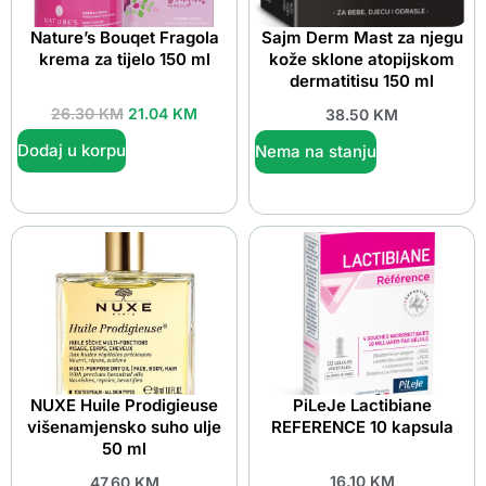
Nature’s Bouqet Fragola
Sajm Derm Mast za njegu
krema za tijelo 150 ml
kože sklone atopijskom
dermatitisu 150 ml
26.30
KM
21.04
KM
38.50
KM
Dodaj u korpu
Nema na stanju
NUXE Huile Prodigieuse
PiLeJe Lactibiane
višenamjensko suho ulje
REFERENCE 10 kapsula
50 ml
16.10
KM
47.60
KM