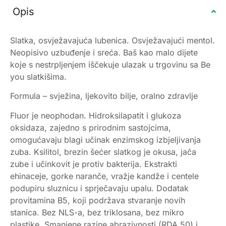
Opis
Slatka, osvježavajuća lubenica. Osvježavajući mentol.
Neopisivo uzbuđenje i sreća. Baš kao malo dijete
koje s nestrpljenjem iščekuje ulazak u trgovinu sa Be
you slatkišima.
Formula – svježina, ljekovito bilje, oralno zdravlje
Fluor je neophodan. Hidroksilapatit i glukoza
oksidaza, zajedno s prirodnim sastojcima,
omogućavaju blagi učinak enzimskog izbjeljivanja
zuba. Ksilitol, brezin šećer slatkog je okusa, jača
zube i učinkovit je protiv bakterija. Ekstrakti
ehinaceje, gorke naranče, vražje kandže i centele
podupiru sluznicu i sprječavaju upalu. Dodatak
provitamina B5, koji podržava stvaranje novih
stanica. Bez NLS-a, bez triklosana, bez mikro
plastike. Smanjene razine abrazivnosti (RDA 50) i