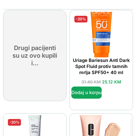
-20%
Drugi pacijenti
su uz ovo kupili
Uriage Bariesun Anti Dark
i...
Spot Fluid protiv tamnih
mrlja SPF50+ 40 ml
31.40
KM
25.12
KM
Dodaj u korpu
-20%