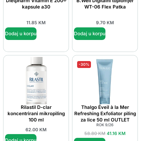
Dietpharm Vitamin E 200®
B.Well Digitalni toplomjer
kapsule a30
WT-06 Flex Patka
11.85
KM
9.70
KM
Dodaj u korpu
Dodaj u korpu
-30%
Rilastil D-clar
Thalgo Éveil à la Mer
koncentrirani mikropiling
Refreshing Exfoliator piling
100 ml
za lice 50 ml OUTLET
ROK 9/26
62.00
KM
58.80
KM
41.16
KM
Dodaj u korpu