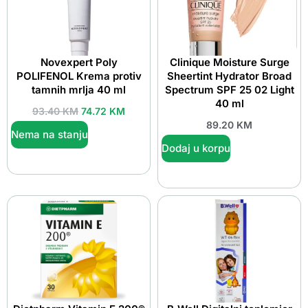
Novexpert Poly
Clinique Moisture Surge
POLIFENOL Krema protiv
Sheertint Hydrator Broad
tamnih mrlja 40 ml
Spectrum SPF 25 02 Light
40 ml
93.40
KM
74.72
KM
89.20
KM
Nema na stanju
Dodaj u korpu