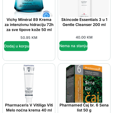
Vichy Minéral 89 Krema
Skincode Essentials 3 u 1
za intenzivnu hidraciju 72h
Gentle Cleanser 200 ml
za sve tipove kože 50 ml
40.00
KM
50.95
KM
Nema na stanju
Dodaj u korpu
Pharmaceris V Vitiligo Viti
Pharmamed Čaj br. 6 Sena
Melo noćna krema 40 ml
list 50 g