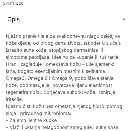
SKU:11228
Opis
Nježno pranje tijela za svakodnevnu njegu osjetljive
kože djece, od prvog dana života, također u slučaju
izrazito suhe kože, atopijskog dermatitisa ili
simptoma psorijaze. Idealno za kupanje ili tuširanje.
Hrani, zaglađuje i omekšava kožu – ulje sjemenki
lana, bogato esencijalnim masnim kiselinama
Omega3, Omega 6 i Omega 9, poboljšava stanje
kože, podmazuje je, povećava njenu elastičnost i
regenerira kožu. Sprječava suhoću kože i umiruje
iritacije.
Nježno čisti kožu bez ometanja njenog hidrolipidnog
sloja i prirodnog mikrobioma.
– Za emolijentne kupke
– Vlaži i uklanja nelagodnost zategnute i suhe kože