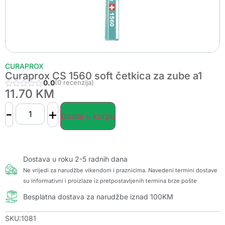
CURAPROX
Curaprox CS 1560 soft četkica za zube a1
0.0
(0 recenzija)
11.70
KM
-
+
Dodaj u korpu
Dostava u roku 2-5 radnih dana
Ne vrijedi za narudžbe vikendom i praznicima. Navedeni termini dostave
su informativni i proizlaze iz pretpostavljenih termina brze pošte
Besplatna dostava za narudžbe iznad 100KM
SKU:1081