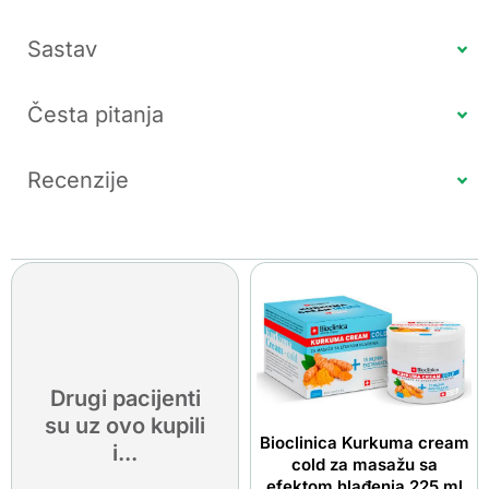
Sastav
Česta pitanja
Recenzije
Drugi pacijenti
su uz ovo kupili
Bioclinica Kurkuma cream
i...
cold za masažu sa
efektom hlađenja 225 ml