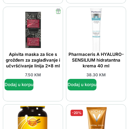
Apivita maska za lice s
Pharmaceris A HYALURO-
grožđem za zaglađivanje i
SENSILIUM hidratantna
učvršćivanje linija 2×8 ml
krema 40 ml
7.50
KM
38.30
KM
Dodaj u korpu
Dodaj u korpu
-20%