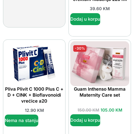
39.60
KM
Dodaj u korpu
-30%
Pliva Plivit C 1000 Plus C +
Guam Inthenso Mamma
D + CINK + Bioflavonoidi
Maternity Care set
vrećice a20
150.00
KM
105.00
KM
12.90
KM
Dodaj u korpu
Nema na stanju