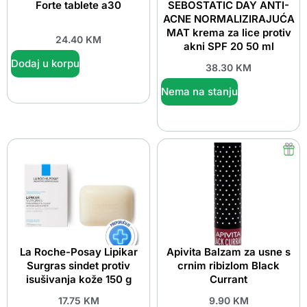
Forte tablete a30
SEBOSTATIC DAY ANTI-
ACNE NORMALIZIRAJUĆA
MAT krema za lice protiv
24.40
KM
akni SPF 20 50 ml
Dodaj u korpu
38.30
KM
Nema na stanju
La Roche-Posay Lipikar
Apivita Balzam za usne s
Surgras sindet protiv
crnim ribizlom Black
isušivanja kože 150 g
Currant
17.75
KM
9.90
KM