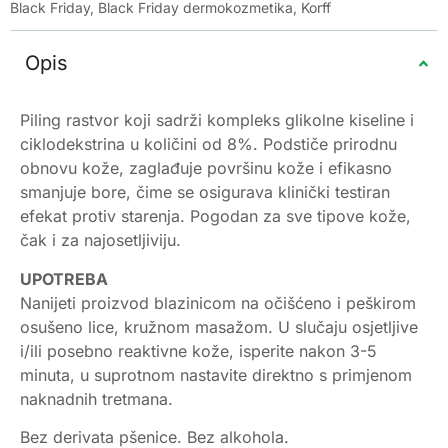
Black Friday
,
Black Friday dermokozmetika
,
Korff
Opis
Piling rastvor koji sadrži kompleks glikolne kiseline i
ciklodekstrina u količini od 8%. Podstiče prirodnu
obnovu kože, zaglađuje površinu kože i efikasno
smanjuje bore, čime se osigurava klinički testiran
efekat protiv starenja. Pogodan za sve tipove kože,
čak i za najosetljiviju.
UPOTREBA
Nanijeti proizvod blazinicom na očišćeno i peškirom
osušeno lice, kružnom masažom. U slučaju osjetljive
i/ili posebno reaktivne kože, isperite nakon 3-5
minuta, u suprotnom nastavite direktno s primjenom
naknadnih tretmana.
Bez derivata pšenice. Bez alkohola.