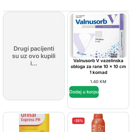
Drugi pacijenti
su uz ovo kupili
Valnusorb V vazelinska
i...
obloga za rane 10 x 10 cm
1 komad
1.40
KM
Dodaj u korpu
-25%