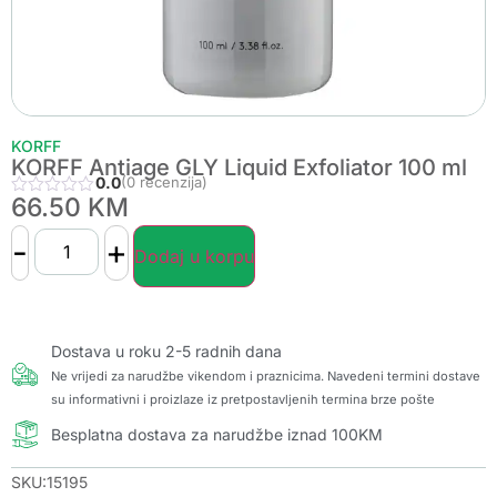
KORFF
KORFF Antiage GLY Liquid Exfoliator 100 ml
0.0
(0 recenzija)
66.50
KM
-
+
Dodaj u korpu
Dostava u roku 2-5 radnih dana
Ne vrijedi za narudžbe vikendom i praznicima. Navedeni termini dostave
su informativni i proizlaze iz pretpostavljenih termina brze pošte
Besplatna dostava za narudžbe iznad 100KM
SKU:15195