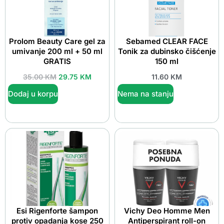
Prolom Beauty Care gel za
Sebamed CLEAR FACE
umivanje 200 ml + 50 ml
Tonik za dubinsko čišćenje
GRATIS
150 ml
35.00
KM
29.75
KM
11.60
KM
Dodaj u korpu
Nema na stanju
Esi Rigenforte šampon
Vichy Deo Homme Men
protiv opadanja kose 250
Antiperspirant roll-on