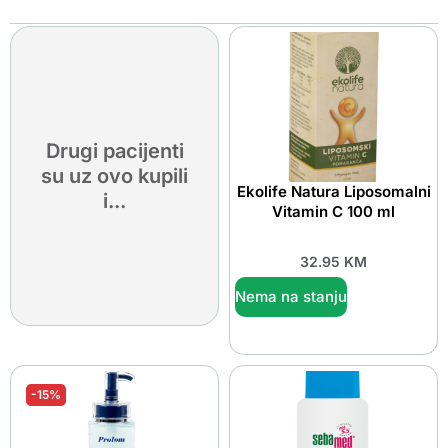
Drugi pacijenti
su uz ovo kupili
Ekolife Natura Liposomalni
i...
Vitamin C 100 ml
32.95
KM
Nema na stanju
-15%