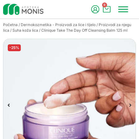
0
Početna
/
Dermokozmetika - Proizvodi za lice i tijelo
/
Proizvodi za njegu
lica
/
Suha koža lica
/ Clinique Take The Day Off Cleansing Balm 125 ml
-25%