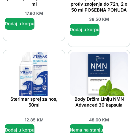
ml
protiv znojenja do 72h, 2 x
50 ml POSEBNA PONUDA
17.90
KM
38.50
KM
Dodaj u korpu
Dodaj u korpu
Sterimar sprej za nos,
Body Držim Liniju NMN
50ml
Advanced 30 kapsula
12.85
KM
48.00
KM
Dodaj u korpu
Nema na stanju