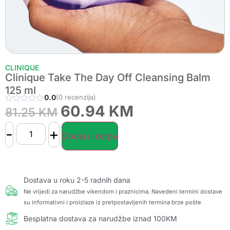
CLINIQUE
Clinique Take The Day Off Cleansing Balm
125 ml
0.0
(0 recenzija)
60.94
KM
81.25
KM
-
+
Dodaj u korpu
Dostava u roku 2-5 radnih dana
Ne vrijedi za narudžbe vikendom i praznicima. Navedeni termini dostave
su informativni i proizlaze iz pretpostavljenih termina brze pošte
Besplatna dostava za narudžbe iznad 100KM