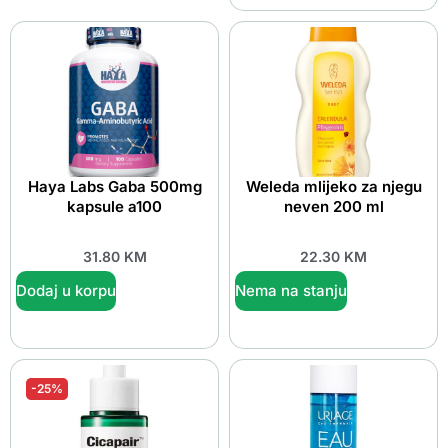
Haya Labs Gaba 500mg
Weleda mlijeko za njegu
kapsule a100
neven 200 ml
31.80
KM
22.30
KM
Dodaj u korpu
Nema na stanju
-25%