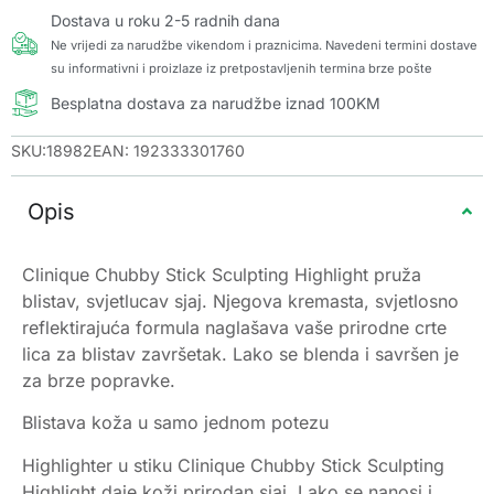
Dostava u roku 2-5 radnih dana
Ne vrijedi za narudžbe vikendom i praznicima. Navedeni termini dostave
su informativni i proizlaze iz pretpostavljenih termina brze pošte
Besplatna dostava za narudžbe iznad 100KM
SKU:18982
EAN: 192333301760
Opis
Clinique Chubby Stick Sculpting Highlight pruža
blistav, svjetlucav sjaj. Njegova kremasta, svjetlosno
reflektirajuća formula naglašava vaše prirodne crte
lica za blistav završetak. Lako se blenda i savršen je
za brze popravke.
Blistava koža u samo jednom potezu
Highlighter u stiku Clinique Chubby Stick Sculpting
Highlight daje koži prirodan sjaj. Lako se nanosi i