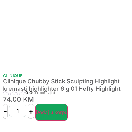
CLINIQUE
Clinique Chubby Stick Sculpting Highlight
kremasti highlighter 6 g 01 Hefty Highlight
0.0
(0 recenzija)
74.00
KM
-
+
Dodaj u korpu