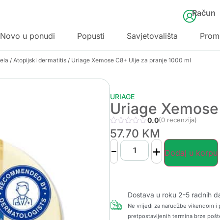
Račun
Novo u ponudi
Popusti
Savjetovališta
Prom
jela
/
Atopijski dermatitis
/ Uriage Xemose C8+ Ulje za pranje 1000 ml
URIAGE
Uriage Xemose 
0.0
(0 recenzija)
57.70
KM
-
+
Dodaj u korpu
Dostava u roku 2-5 radnih d
Ne vrijedi za narudžbe vikendom i p
pretpostavljenih termina brze pošt