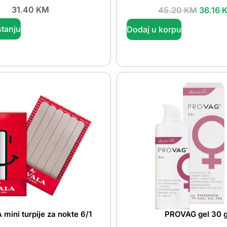
31.40
KM
45.20
KM
36.16
tanju
Dodaj u korpu
ini turpije za nokte 6/1
PROVAG gel 30 