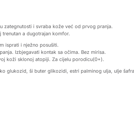
odu zategnutosti i svraba kože već od prvog pranja.
oj trenutan a dugotrajan komfor.
 isprati i nježno posušiti.
nja. Izbjegavati kontak sa očima. Bez mirisa.
koži sklonoj atopiji. Za cijelu porodicu(0+).
oko glukozid, ši buter glikozidi, estri palminog ulja, ulje šaf