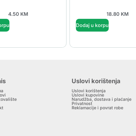
4.50
KM
18.80
KM
orpu
Dodaj u korpu
is
Uslovi korištenja
ma
Uslovi korištenja
ovi
Uslovi kupovine
tovalište
Narudžba, dostava i plaćanje
Privatnost
kt
Reklamacije i povrat robe