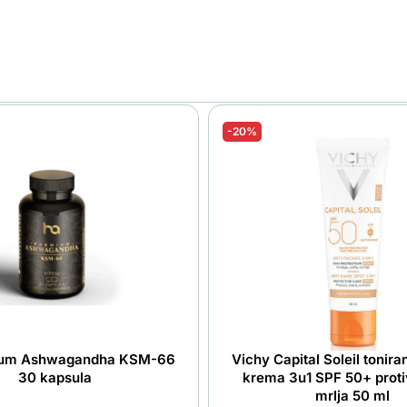
-20%
ium Ashwagandha KSM-66
Vichy Capital Soleil tonira
30 kapsula
krema 3u1 SPF 50+ proti
mrlja 50 ml