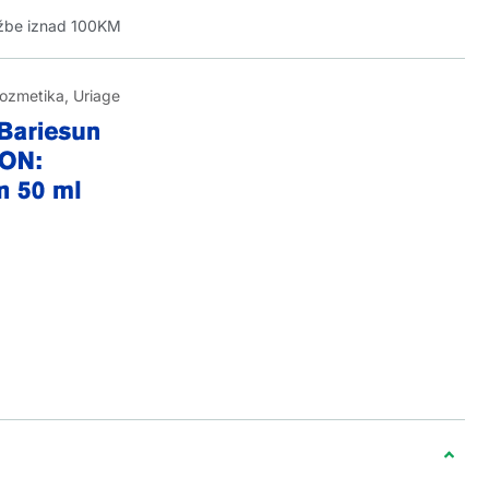
džbe iznad 100KM
kozmetika
,
Uriage