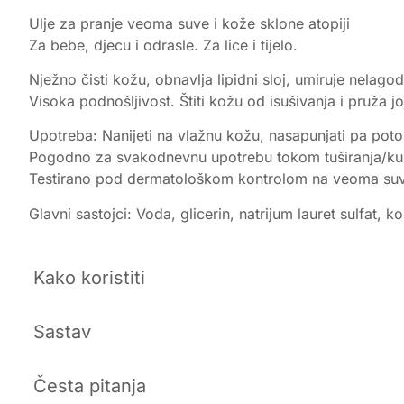
Ulje za pranje veoma suve i kože sklone atopiji
Za bebe, djecu i odrasle. Za lice i tijelo.
Nježno čisti kožu, obnavlja lipidni sloj, umiruje nelag
Visoka podnošljivost. Štiti kožu od isušivanja i pruža j
Upotreba: Nanijeti na vlažnu kožu, nasapunjati pa potom
Pogodno za svakodnevnu upotrebu tokom tuširanja/kupa
Testirano pod dermatološkom kontrolom na veoma suvoj 
Glavni sastojci: Voda, glicerin, natrijum lauret sulfat, k
Kako koristiti
Sastav
Česta pitanja