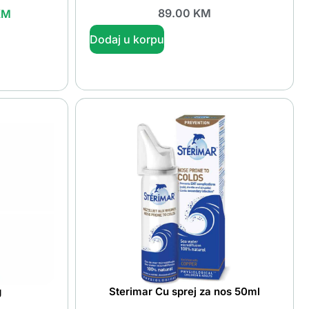
89.00
KM
KM
Dodaj u korpu
g
Sterimar Cu sprej za nos 50ml