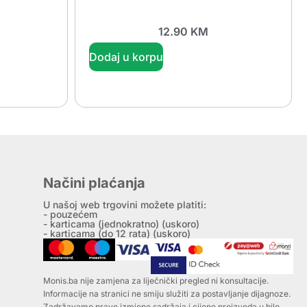
12.90
KM
Dodaj u korpu
Načini plaćanja
U našoj web trgovini možete platiti:
- pouzećem
- karticama (jednokratno) (uskoro)
- karticama (do 12 rata) (uskoro)
Monis.ba nije zamjena za liječnički pregled ni konsultacije.
Informacije na stranici ne smiju služiti za postavljanje dijagnoze.
Zadržavamo pravo izmjene sadržaja i cijene proizvoda u bilo