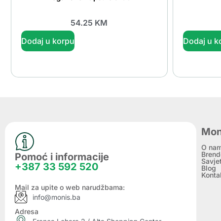
54.25
KM
Dodaj u korpu
Dodaj u k
Mon
O na
Brend
Pomoć i informacije
Savje
+387 33 592 520
Blog
Konta
Mail za upite o web narudžbama:
info@monis.ba
Adresa