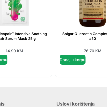
icapair™ Intensive Soothing
Solgar Quercetin Comple
air Serum Mask 25 g
a50
14.90
KM
76.70
KM
orpu
Dodaj u korpu
is
Uslovi korištenja