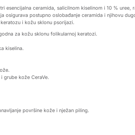
 esencijalna ceramida, salicilnom kiselinom i 10 % uree, r
ja osigurava postupno oslobađanje ceramida i njihovu dugot
 keratozu i kožu sklonu psorijazi.
odna za kožu sklonu folikularnoj keratozi.
ka kiselina.
kože.
 i grube kože CeraVe.
vljanje površine kože i nježan piling.