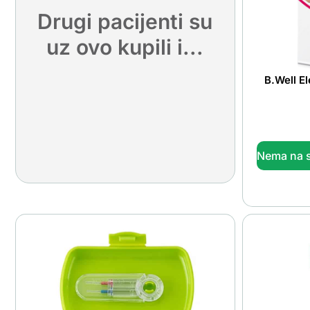
Drugi pacijenti su
uz ovo kupili i...
B.Well E
Nema na s