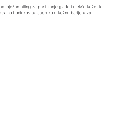
adi nježan piling za postizanje glađe i mekše kože dok
rajnu i učinkovitu isporuku u kožnu barijeru za