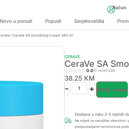
Račun
Novo u ponudi
Popusti
Savjetovališta
Prom
CeraVe
/ CeraVe SA Smoothing Cream 340 ml
CERAVE
CeraVe SA Smo
0.0
(0 recenzija)
38.25
KM
-
+
Dodaj u korpu
Dostava u roku 2-5 radnih d
Ne vrijedi za narudžbe vikendom i p
pretpostavljenih termina brze pošt