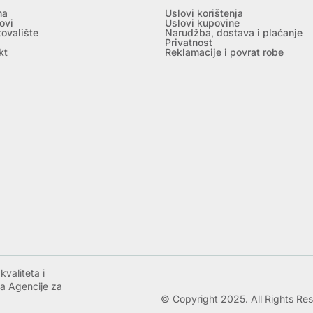
ma
Uslovi korištenja
ovi
Uslovi kupovine
tovalište
Narudžba, dostava i plaćanje
Privatnost
kt
Reklamacije i povrat robe
valiteta i
a Agencije za
© Copyright 2025. All Rights Re