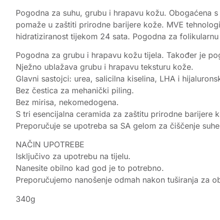
Pogodna za suhu, grubu i hrapavu kožu. Obogaćena s tri
pomaže u zaštiti prirodne barijere kože. MVE tehnologi
hidratiziranost tijekom 24 sata. Pogodna za folikularnu
Pogodna za grubu i hrapavu kožu tijela. Također je pog
Nježno ublažava grubu i hrapavu teksturu kože.
Glavni sastojci: urea, salicilna kiselina, LHA i hijalurons
Bez čestica za mehanički piling.
Bez mirisa, nekomedogena.
S tri esencijalna ceramida za zaštitu prirodne barijere 
Preporučuje se upotreba sa SA gelom za čiščenje suhe
NAČIN UPOTREBE
Isključivo za upotrebu na tijelu.
Nanesite obilno kad god je to potrebno.
Preporučujemo nanošenje odmah nakon tuširanja za obna
340g