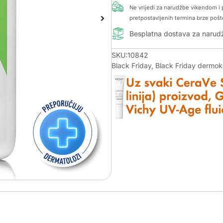
Ne vrijedi za narudžbe vikendom i p
pretpostavljenih termina brze pošt
Besplatna dostava za naru
SKU:10842
Black Friday
,
Black Friday dermo