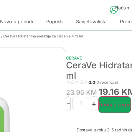
Račun
Novo u ponudi
Popusti
Savjetovališta
Prom
e
/ CeraVe Hidratantna emulzija za čišćenje 473 ml
CERAVE
CeraVe Hidrata
ml
0.0
(0 recenzija)
19.16
K
23.95
KM
-
+
Dodaj u korpu
Dostava u roku 2-5 radnih d