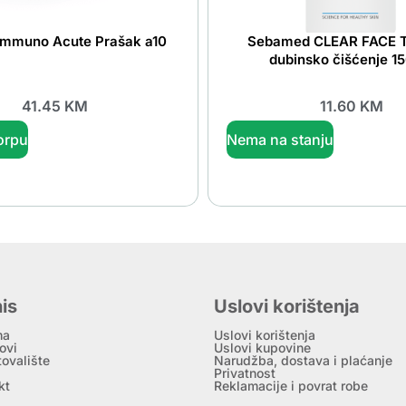
Immuno Acute Prašak a10
Sebamed CLEAR FACE T
dubinsko čišćenje 1
41.45
KM
11.60
KM
orpu
Nema na stanju
is
Uslovi korištenja
ma
Uslovi korištenja
ovi
Uslovi kupovine
tovalište
Narudžba, dostava i plaćanje
Privatnost
kt
Reklamacije i povrat robe