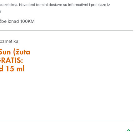
raznicima. Navedeni termini dostave su informativni i proizlaze iz
e
džbe iznad 100KM
kozmetika