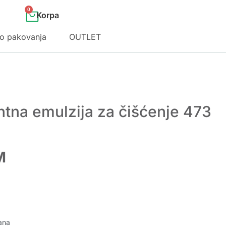
0
o pakovanja
OUTLET
ntna emulzija za čišćenje 473
M
ana