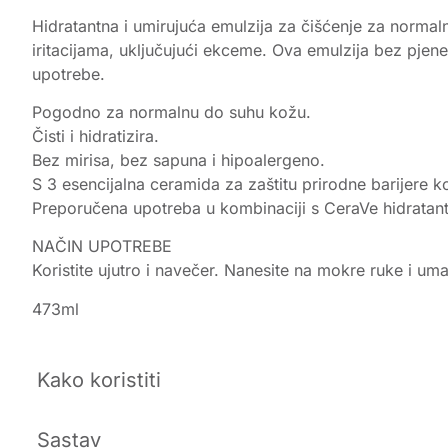
Hidratantna i umirujuća emulzija za čišćenje za normaln
iritacijama, uključujući ekceme. Ova emulzija bez pjen
upotrebe.
Pogodno za normalnu do suhu kožu.
Čisti i hidratizira.
Bez mirisa, bez sapuna i hipoalergeno.
S 3 esencijalna ceramida za zaštitu prirodne barijere k
Preporučena upotreba u kombinaciji s CeraVe hidratan
NAČIN UPOTREBE
Koristite ujutro i navečer. Nanesite na mokre ruke i umas
473ml
Kako koristiti
Sastav