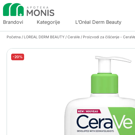
Brandovi
Kategorije
L’Oréal Derm Beauty
Početna
/
LOREAL DERM BEAUTY
/
CeraVe
/
Proizvodi za čišćenje - CeraV
-20%