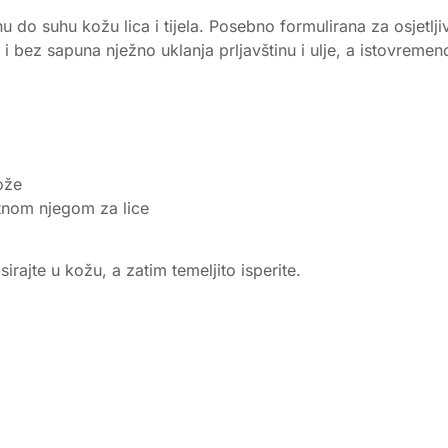
u do suhu kožu lica i tijela. Posebno formulirana za osjetlj
e i bez sapuna nježno uklanja prljavštinu i ulje, a istovre
ože
tnom njegom za lice
irajte u kožu, a zatim temeljito isperite.