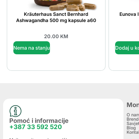
Kräuterhaus Sanct Bernhard
Eunova 
Ashwagandha 500 mg kapsule a60
20.00
KM
Nema na stanju
Dodaj u k
Mon
O na
Brend
Pomoć i informacije
Savje
+387 33 592 520
Blog
Konta