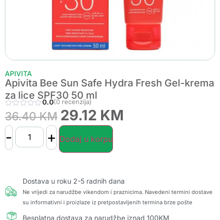
APIVITA
Apivita Bee Sun Safe Hydra Fresh Gel-krema
za lice SPF30 50 ml
0.0
(0 recenzija)
29.12
KM
36.40
KM
-
+
Dodaj u korpu
Dostava u roku 2-5 radnih dana
Ne vrijedi za narudžbe vikendom i praznicima. Navedeni termini dostave
su informativni i proizlaze iz pretpostavljenih termina brze pošte
Besplatna dostava za narudžbe iznad 100KM