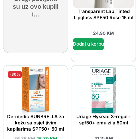
su uz ovo kupili
Transparent Lab Tinted
i...
Lipgloss SPF50 Rose 15 ml
24.90
KM
Dodaj u korpu
-30%
Dermedic SUNBRELLA za
Uriage Hyseac 3-regul+
kožu sa osjetljivim
spf50+ emulzija 50ml
kapilarima SPF50+ 50 ml
41.10
KM
36.85
KM
25.80
KM