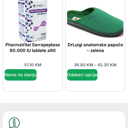
PharmaVital Serrapeptase
DrLuigi anatomske papuče
80.000 IU tablete a90
– zelena
51.10
KM
36.80
KM
–
42.30
KM
Nema na stanju
Odaberi opcije