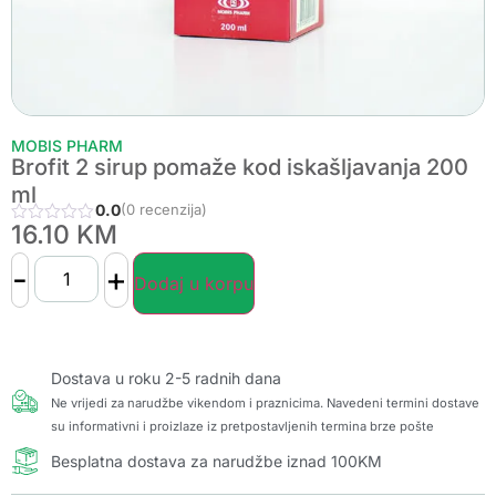
MOBIS PHARM
Brofit 2 sirup pomaže kod iskašljavanja 200
ml
0.0
(0 recenzija)
16.10
KM
-
+
Dodaj u korpu
Dostava u roku 2-5 radnih dana
Ne vrijedi za narudžbe vikendom i praznicima. Navedeni termini dostave
su informativni i proizlaze iz pretpostavljenih termina brze pošte
Besplatna dostava za narudžbe iznad 100KM