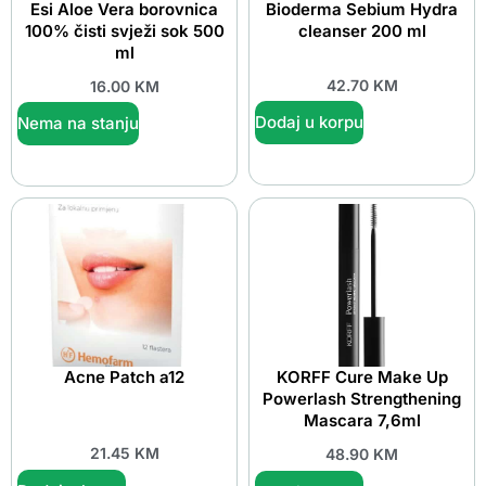
Esi Aloe Vera borovnica
Bioderma Sebium Hydra
100% čisti svježi sok 500
cleanser 200 ml
ml
42.70
KM
16.00
KM
Dodaj u korpu
Nema na stanju
Acne Patch a12
KORFF Cure Make Up
Powerlash Strengthening
Mascara 7,6ml
21.45
KM
48.90
KM