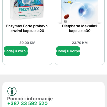
Enzymax Forte probavni
Dietpharm Makulin®
enzimi kapsule a20
kapsule a30
30.00
KM
23.70
KM
Dodaj u korpu
Dodaj u korpu
Pomoć i informacije
+387 33 592 520