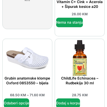
Vitamin C+ Cink + Acerola
+ Šipurak kesice a20
26.00
KM
Nema na stanju
Grubin anatomske klompe
ChildLife Echinacea –
Oxford 0853550 – bijela
Rudbekija 30 ml
68.50
KM
–
71.60
KM
28.75
KM
Odaberi opcije
Dodaj u korpu