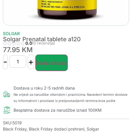
SOLGAR
Solgar Prenatal tablete a120
0.0
(0 recenzija)
77.95
KM
-
+
Dodaj u korpu
Dostava u roku 2-5 radnih dana
Ne vrijedi za narudžbe vikendom i praznicima. Navedeni termini dostave
su informativni i proizlaze iz pretpostavljenih termina brze pošte
Besplatna dostava za narudžbe iznad 100KM
SKU:5019
Black Friday
,
Black Friday dodaci prehrani
,
Solgar