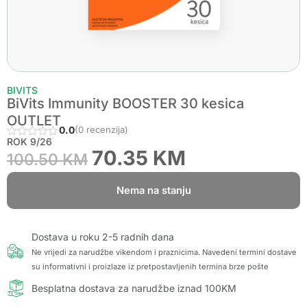
BIVITS
BiVits Immunity BOOSTER 30 kesica
OUTLET
0.0
(0 recenzija)
ROK 9/26
70.35
KM
100.50
KM
Nema na stanju
Dostava u roku 2-5 radnih dana
Ne vrijedi za narudžbe vikendom i praznicima. Navedeni termini dostave
su informativni i proizlaze iz pretpostavljenih termina brze pošte
Besplatna dostava za narudžbe iznad 100KM