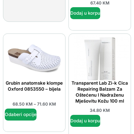
67.40
KM
Dodaj u korpu
Grubin anatomske klompe
Transparent Lab Zi-k Cica
Oxford 0853550 – bijela
Repairing Balzam Za
Oštećenu I Nadraženu
Mješovitu Kožu 100 ml
68.50
KM
–
71.60
KM
34.80
KM
Odaberi opcije
Dodaj u korpu