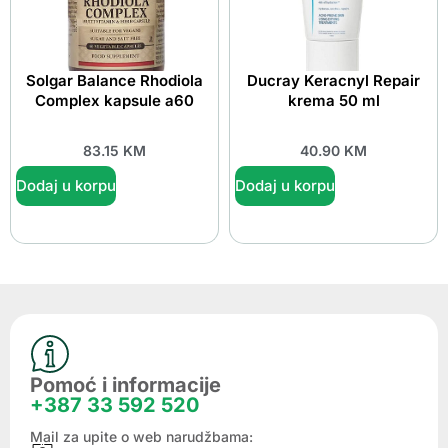
Solgar Balance Rhodiola
Ducray Keracnyl Repair
Complex kapsule a60
krema 50 ml
83.15
KM
40.90
KM
Dodaj u korpu
Dodaj u korpu
Pomoć i informacije
+387 33 592 520
Mail za upite o web narudžbama: