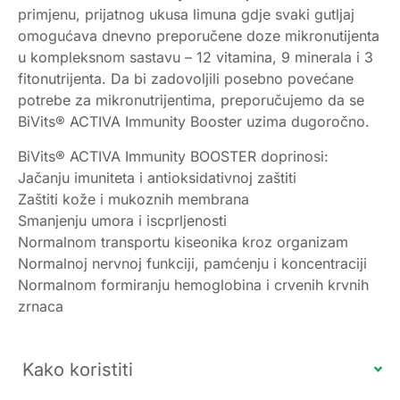
primjenu, prijatnog ukusa limuna gdje svaki gutljaj
omogućava dnevno preporučene doze mikronutijenta
u kompleksnom sastavu – 12 vitamina, 9 minerala i 3
fitonutrijenta. Da bi zadovoljili posebno povećane
potrebe za mikronutrijentima, preporučujemo da se
BiVits® ACTIVA Immunity Booster uzima dugoročno.
BiVits® ACTIVA Immunity BOOSTER doprinosi:
Jačanju imuniteta i antioksidativnoj zaštiti
Zaštiti kože i mukoznih membrana
Smanjenju umora i iscprljenosti
Normalnom transportu kiseonika kroz organizam
Normalnoj nervnoj funkciji, pamćenju i koncentraciji
Normalnom formiranju hemoglobina i crvenih krvnih
zrnaca
Kako koristiti