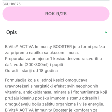
SKU:18875
ROK 9/26
Opis
BiVits® ACTIVA Immunity BOOSTER je u formi praška
za pripremu napitka sa ukusom limuna.
Preporuka za primjenu: 1 kesicu dnevno rastvoriti u
čaši vode (200-300ml) i popiti
Odrasli i stariji od 18 godina
Formulacija koja u jednoj kesici omogućava
uravnoteženi sinergistički efekat svih neophodnih
vitamina, antioksidanasa, minerala i fitonutrijenata koji
pružaju idealnu podšku imunom sistemu odraslih i
omogućavaju bolju zaštitu organizma i više energije.
BiVits® ACTIVA Immunity Booster je komforan za