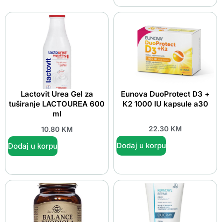
Lactovit Urea Gel za
Eunova DuoProtect D3 +
tuširanje LACTOUREA 600
K2 1000 IU kapsule a30
ml
22.30
KM
10.80
KM
Dodaj u korpu
Dodaj u korpu