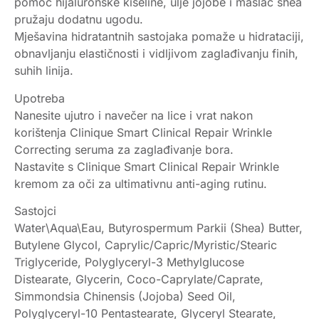
pomoć hijaluronske kiseline, ulje jojobe i maslac shea
pružaju dodatnu ugodu.
Mješavina hidratantnih sastojaka pomaže u hidrataciji,
obnavljanju elastičnosti i vidljivom zaglađivanju finih,
suhih linija.
Upotreba
Nanesite ujutro i navečer na lice i vrat nakon
korištenja Clinique Smart Clinical Repair Wrinkle
Correcting seruma za zaglađivanje bora.
Nastavite s Clinique Smart Clinical Repair Wrinkle
kremom za oči za ultimativnu anti-aging rutinu.
Sastojci
Water\Aqua\Eau, Butyrospermum Parkii (Shea) Butter,
Butylene Glycol, Caprylic/Capric/Myristic/Stearic
Triglyceride, Polyglyceryl-3 Methylglucose
Distearate, Glycerin, Coco-Caprylate/Caprate,
Simmondsia Chinensis (Jojoba) Seed Oil,
Polyglyceryl-10 Pentastearate, Glyceryl Stearate,