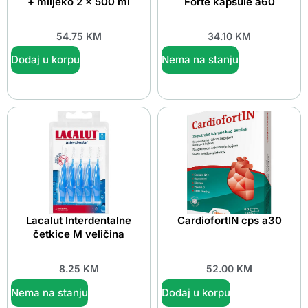
+ mlijeko 2 x 500 ml
Forte kapsule a60
54.75
KM
34.10
KM
Dodaj u korpu
Nema na stanju
Lacalut Interdentalne
CardiofortIN cps a30
četkice M veličina
8.25
KM
52.00
KM
Nema na stanju
Dodaj u korpu