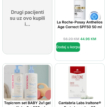
Drugi pacijenti
su uz ovo kupili
La Roche-Posay Anthelios
i...
Age Correct SPF50 50 ml
56.20
KM
44.96
KM
Dodaj u korpu
Topicrem set BABY 2u1 gel
Cantabria Labs Iraltone®