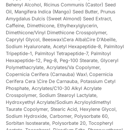
Behenyl Alcohol, Ricinus Communis (Castor) Seed
Oil, Mangifera Indica (Mango) Seed Butter, Prunus
Amygdalus Dulcis (Sweet Almond) Seed Extract,
Caffeine, Dimethicone, Ethylhexylglycerin,
Dimethicone/Vinyl Dimethicone Crosspolymer,
Caprylyl Glycol, Beeswax\Cera Alba\Cire D’Abeille,
Sodium Hyaluronate, Acetyl Hexapeptide-8, Palmitoyl
Tripeptide-1, Palmitoyl Tetrapeptide-7, Palmitoyl
Hexapeptide-12, Peg-8, Peg-100 Stearate, Glyceryl
Polymethacrylate, Acrylates/Va Copolymer,
Copernicia Cerifera (Carnauba) Wax\ Copernicia
Cerifera Cera \Cire De Carnauba, Potassium Cetyl
Phosphate, Acrylates/C10-30 Alkyl Acrylate
Crosspolymer, Sodium Stearoyl Lactylate,
Hydroxyethyl Acrylate/Sodium Acryloyldimethyl
Taurate Copolymer, Stearic Acid, Hexylene Glycol,
Sodium Hydroxide, Carbomer, Polysorbate 60,
Sorbitan Isostearate, Polysorbate 20, Tocopheryl