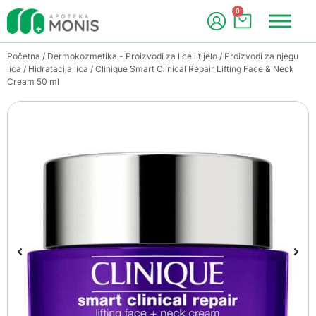
0
Početna
/
Dermokozmetika - Proizvodi za lice i tijelo
/
Proizvodi za njegu
lica
/
Hidratacija lica
/ Clinique Smart Clinical Repair Lifting Face & Neck
Cream 50 ml