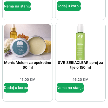
Dodaj u korpu
Nema na stanju
Monis Melem za opekotine
SVR SEBIACLEAR sprej za
60 ml
tijelo 150 ml
15.00
KM
46.20
KM
Dodaj u korpu
Nema na stanju