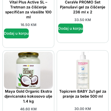
Vital Plus Active SL –
CeraVe PROMO Set
Tretman za čišćenje
Pjenušavi gel za čišćenje
specifičan za vlasište 100
236 ml x 2
ml
33.50
KM
16.50
KM
Dodaj u korpu
Dodaj u korpu
Maya Gold Organic Ekstra
Topicrem BABY 2u1 gel za
djevicansko kokosovo ulje
pranje za bebe 500 ml
1.4 kg
30.00
KM
46.60
KM