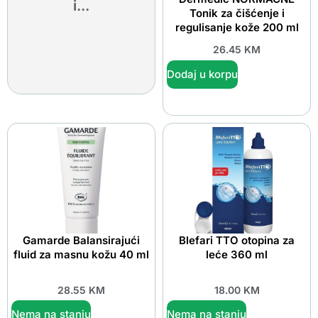
i...
Tonik za čišćenje i
regulisanje kože 200 ml
26.45
KM
Dodaj u korpu
Gamarde Balansirajući
Blefari TTO otopina za
fluid za masnu kožu 40 ml
leće 360 ml
28.55
KM
18.00
KM
Nema na stanju
Nema na stanju