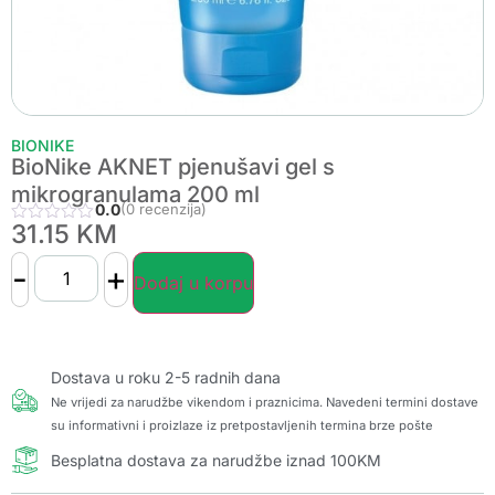
BIONIKE
BioNike AKNET pjenušavi gel s
mikrogranulama 200 ml
0.0
(0 recenzija)
31.15
KM
-
+
Dodaj u korpu
Dostava u roku 2-5 radnih dana
Ne vrijedi za narudžbe vikendom i praznicima. Navedeni termini dostave
su informativni i proizlaze iz pretpostavljenih termina brze pošte
Besplatna dostava za narudžbe iznad 100KM