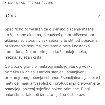
SKU:18817
EAN: 8029041222150
Opis
Specifično formuliran za dubinsko čišćenje masne
kože sklone aknama, pjenušavi gel pročišćava pore,
uklanja nečistoću i višak sebuma te štiti od pojačane
proizvodnje sebuma, zatvaranja pora i nastanka
komedona. Nakon primjene koža ostaje meka,
nježna, svježa i čista.
Celulozne granule i mikrogranule jojobinog voska
pomažu uklanjanju mrtvih stanica i smanjivanju
prekomjernog lučenja sebuma. Esencijalna ulja kleke i
metvice imaju antiseptičko i protuupalno djelovanje te
ostavljaju osjećaj svježine nakon primjene. Blagi
anionski surfaktanti izrazito nježno čiste kožu.