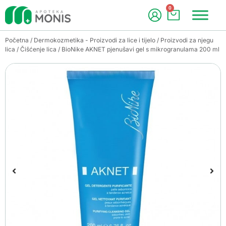
0
Početna
/
Dermokozmetika - Proizvodi za lice i tijelo
/
Proizvodi za njegu
lica
/
Čišćenje lica
/ BioNike AKNET pjenušavi gel s mikrogranulama 200 ml