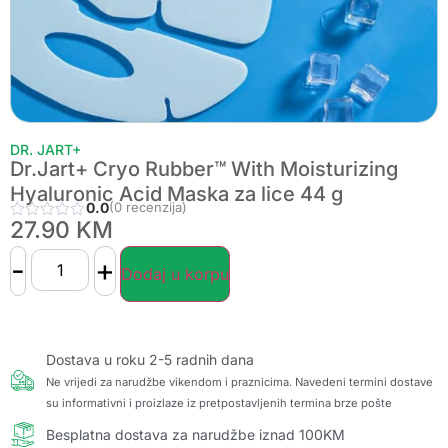
DR. JART+
Dr.Jart+ Cryo Rubber™ With Moisturizing
Hyaluronic Acid Maska za lice 44 g
0.0
(0 recenzija)
27.90
KM
-
+
Dodaj u korpu
Dostava u roku 2-5 radnih dana
Ne vrijedi za narudžbe vikendom i praznicima. Navedeni termini dostave
su informativni i proizlaze iz pretpostavljenih termina brze pošte
Besplatna dostava za narudžbe iznad 100KM