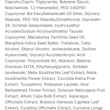
Caprylic/Capric Triglyceride, Butylene Glycol,
Niacinamide, 1,2-Hexanediol, PEG-240/HDI
Copolymer Bis-Decyltetradeceth-20 Ether, Glyceryl
Stearate, PEG-100 Stearate,Dimethicone, Glycereth-
26, Sorbitan Sesquioleate, Hydroxyethyl
Acrylate/Sodium Acryloyldimethyl Taurate
Copolymer, Macadamia Ternifolia Seed Oil,
Mangifera Indica Seed Butter, Trehalose, Cetyl
Alcohol, Stearyl Alcohol, Isohexadecane, Sodium
Hyaluronate, Glyceryl Acrylate/Acrylic Acid
Copolymer, Polysorbate 60, Allantoin, Betaine,
Disodium EDTA, Ethylhexylglycerin, Sorbitan
Isostearate, Melia Azadirachta Leaf Extract, Melia
Azadirachta Flower Extract, Coccinia Indica Fruit
Extract, Tocopherol, Potassium Laurate, Aloe
Barbadensis Flower Extract, Solanum Melongena Fruit
Extract, Allium Cepa Bulb Extract, Asparagus
Officinalis Extract, Brassica Oleracea Capitata Leaf
Extract, Corallina Officinalis Extract, Curcuma Longa