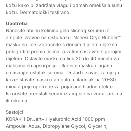
kožu kako bi zadržala vlagu i odmah omekšala suhu
kožu. Dermatološki testirano.
Upotreba
Nanesite obilnu količinu gela sličnog serumu iz
ampule izravno na čistu kožu. Nanesi Cryo Rubber™
masku na lice. Započnite s donjim dijelom i nježno
prilagodite prema ušima, a zatim nastavite s gornjim
dijelom. Ostavite masku na licu 30 do 40 minuta za
maksimalnu apsorpciju. Uklonite masku i lagano
umasirajte ostatak seruma. Dr.Jart+ savjet za njegu
kože: stavite masku i ampulu u hladnjak na 20-30
minuta prije upotrebe za pojačane hladne efekte.
Iskoristite preostali serum iz ampule na vratu, prsima
ili rukama.
Sastojci
KORAK 1 Dr.Jart+ Hyaluronic Acid 1000 ppm
Ampoule: Aqua, Dipropylene Glycol, Glycerin,