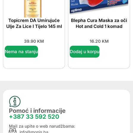
Topicrem DA Umirujuće
Blepha Cura Maska za oči
Ulje Za Lice I Tijelo 145 ml
Hot and Cold 1 komad
39.90
KM
16.20
KM
Nema na stanju
Dodaj u korpu
Pomoć i informacije
+387 33 592 520
Mail za upite o web narudžbama:
info@monis.ba