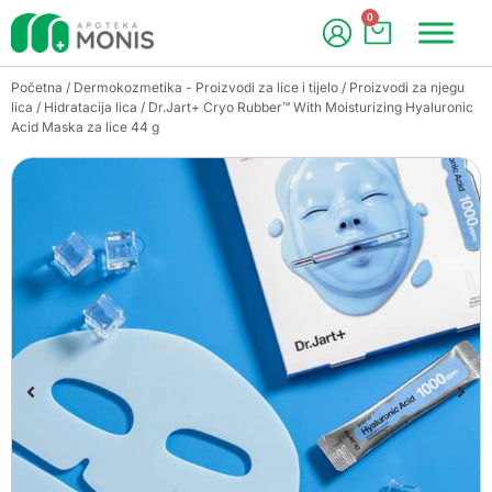
0
Početna
/
Dermokozmetika - Proizvodi za lice i tijelo
/
Proizvodi za njegu
lica
/
Hidratacija lica
/ Dr.Jart+ Cryo Rubber™ With Moisturizing Hyaluronic
Acid Maska za lice 44 g