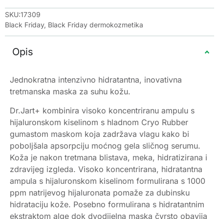
SKU:17309
Black Friday
,
Black Friday dermokozmetika
Opis
Jednokratna intenzivno hidratantna, inovativna
tretmanska maska za suhu kožu.
Dr.Jart+ kombinira visoko koncentriranu ampulu s
hijaluronskom kiselinom s hladnom Cryo Rubber
gumastom maskom koja zadržava vlagu kako bi
poboljšala apsorpciju moćnog gela sličnog serumu.
Koža je nakon tretmana blistava, meka, hidratizirana i
zdravijeg izgleda. Visoko koncentrirana, hidratantna
ampula s hijaluronskom kiselinom formulirana s 1000
ppm natrijevog hijaluronata pomaže za dubinsku
hidrataciju kože. Posebno formulirana s hidratantnim
ekstraktom alge dok dvodijelna maska čvrsto obavija