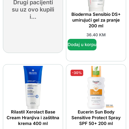
Drugi pacijenti
su uz ovo kupili
Bioderma Sensibio DS+
i...
umirujući gel za pranje
200 ml
36.40
KM
Dodaj u korpu
-30%
Rilastil Xerolact Base
Eucerin Sun Body
Cream Hranjiva i zaštitna
Sensitive Protect Spray
krema 400 ml
SPF 50+ 200 ml