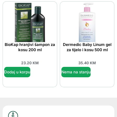
BioKap hranjivi šampon za
Dermedic Baby Linum gel
kosu 200 ml
za tijelo i kosu 500 ml
23.20
KM
35.40
KM
Dodaj u korpu
Nema na stanju