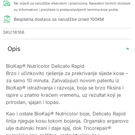
Ne vrijedi za narudžbe vikendom i praznicima. Navedeni termini dostave
su informativni i proizlaze iz pretpostavljenih termina brze pošte
Besplatna dostava za narudžbe iznad 100KM
SKU:18166
Opis
BioKap® Nutricolor Delicato Rapid
Brzo i učinkovito rješenje za prekrivanje sijede kose –
za samo 10 minuta. Zahvaljujući novom patentu iz
BioKap® istraživanja i razvoja, boja se brzo fiksira i
ispire u znatno kraćem vremenu, uz rezultat koji je
prirodan, sjajan i topao.
Kao i ostale BioKap® Nutricolor boje, Delicato Rapid
linija njeguje kosu tokom bojanja. Organsko arganovo
ulje dubinski hrani i daje sjaj, dok Tricorepair®